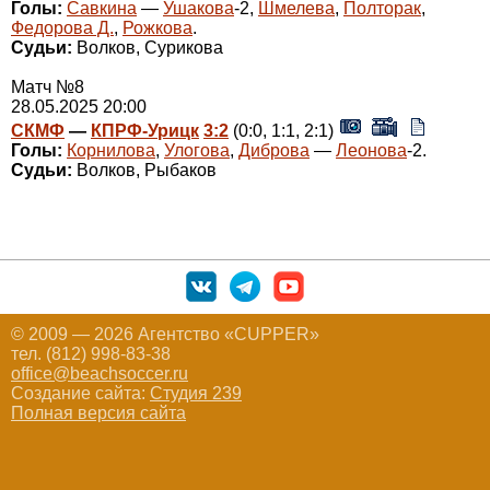
Голы:
Савкина
—
Ушакова
-2,
Шмелева
,
Полторак
,
Федорова Д.
,
Рожкова
.
Судьи:
Волков, Сурикова
Матч №8
28.05.2025 20:00
СКМФ
—
КПРФ-Урицк
3:2
(0:0, 1:1, 2:1)
Голы:
Корнилова
,
Улогова
,
Диброва
—
Леонова
-2.
Судьи:
Волков, Рыбаков
© 2009 — 2026 Агентство «CUPPER»
тел. (812) 998-83-38
office@beachsoccer.ru
Создание сайта:
Студия 239
Полная версия сайта