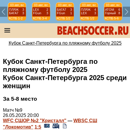
03 авг, вс
03 авг, вс
03 авг, вс
03 авг, вс
03 авг, вс
ПЛЯЖ
3
LEX
2
БАГА7
3
ПЛЯЖ
4
АТОМ
6
БАГА7
3
FGun
3
FGun
1
LEX
3
Горный
8
КСПБ
1-2
КСПБ
3-4
КСПБ
1/2
КСПБ
1/2
КСПБ
5-6
Кубок Санкт-Петербурга по пляжному футболу 2025
Кубок Санкт-Петербурга по
пляжному футболу 2025
Кубок Санкт-Петербурга 2025 среди
женщин
За 5-8 место
Матч №9
26.05.2025 20:00
WFC СШОР №2 "Кристалл"
—
WBSC СШ
"Локомотив"
1:5