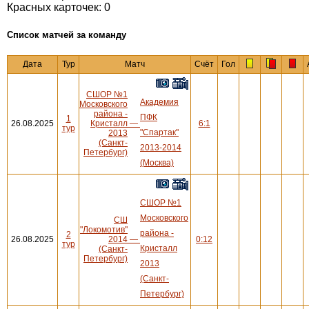
Красных карточек: 0
Cписок матчей за команду
Дата
Тур
Матч
Счёт
Гол
СШОР №1
Академия
Московского
района -
ПФК
1
26.08.2025
Кристалл
—
6:1
тур
"Спартак"
2013
(Санкт-
2013-2014
Петербург)
(Москва)
СШОР №1
Московского
СШ
"Локомотив"
района -
2
26.08.2025
2014
—
0:12
тур
Кристалл
(Санкт-
Петербург)
2013
(Санкт-
Петербург)