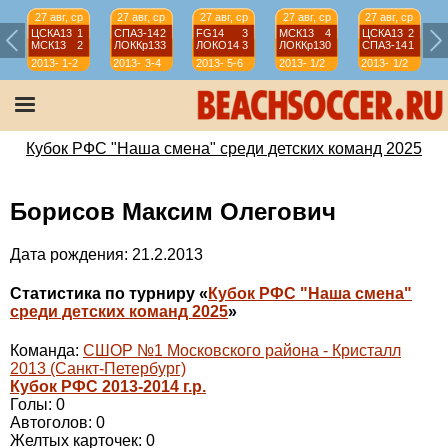
27 авг, ср
27 авг, ср
27 авг, ср
27 авг, ср
27 авг, ср
ЦСКА13
1
СПА3-14
2
FG14
3
МСК13
4
ЦСКА13
2
МСК13
2
ЛОККр13
3
ЛОКО14
3
ЛОККр13
0
СПА3-14
1
2013-
1-2
2013-
3-4
2013-
5-6
2013-
1/2
2013-
1/2
2014
2014
2014
2014
2014
Кубок РФС "Наша смена" среди детских команд 2025
Борисов Максим Олегович
Дата рождения: 21.2.2013
Статистика по турниру «
Кубок РФС "Наша смена"
среди детских команд 2025
»
Команда:
СШОР №1 Московского района - Кристалл
2013 (Санкт-Петербург)
Кубок РФС 2013-2014 г.р.
Голы: 0
Автоголов: 0
Желтых карточек: 0