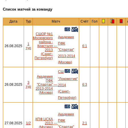
Cписок матчей за команду
Дата
Тур
Матч
Счёт
Гол
СШОР №1
Академия
Московского
района -
ПФК
1
26.08.2025
Кристалл
—
6:1
тур
"Спартак"
2013
(Санкт-
2013-2014
Петербург)
(Москва)
СШ
Академия
"Локомотив"
ПФК
3
26.08.2025
"Спартак"
—
6:3
2014
тур
2013-2014
(Санкт-
(Москва)
Петербург)
Академия
КПФ ЦСКА
ПФК
27.08.2025
1/2
2013
—
2:1
"Спартак"
(Москва)