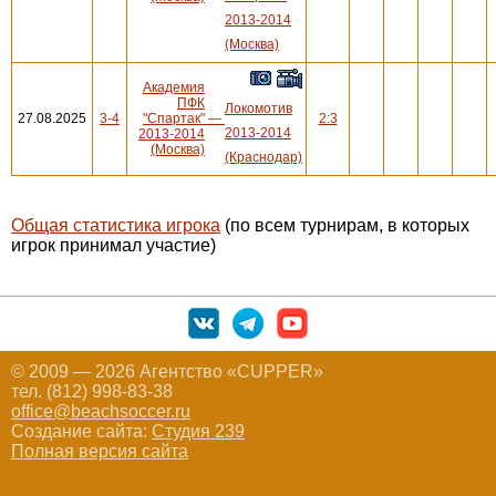
2013-2014
(Москва)
Академия
ПФК
Локомотив
27.08.2025
3-4
"Спартак"
—
2:3
2013-2014
2013-2014
(Москва)
(Краснодар)
Общая статистика игрока
(по всем турнирам, в которых
игрок принимал участие)
© 2009 — 2026 Агентство «CUPPER»
тел. (812) 998-83-38
office@beachsoccer.ru
Создание сайта:
Студия 239
Полная версия сайта