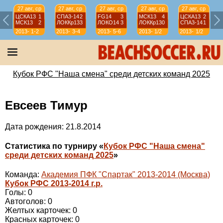
27 авг, ср
27 авг, ср
27 авг, ср
27 авг, ср
27 авг, ср
ЦСКА13
1
СПА3-14
2
FG14
3
МСК13
4
ЦСКА13
2
МСК13
2
ЛОККр13
3
ЛОКО14
3
ЛОККр13
0
СПА3-14
1
2013-
1-2
2013-
3-4
2013-
5-6
2013-
1/2
2013-
1/2
2014
2014
2014
2014
2014
Кубок РФС "Наша смена" среди детских команд 2025
Евсеев Тимур
Дата рождения: 21.8.2014
Статистика по турниру «
Кубок РФС "Наша смена"
среди детских команд 2025
»
Команда:
Академия ПФК "Спартак" 2013-2014 (Москва)
Кубок РФС 2013-2014 г.р.
Голы: 0
Автоголов: 0
Желтых карточек: 0
Красных карточек: 0