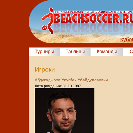
Кубо
Турниры
Таблицы
Команды
С
Игроки
Абдукадыров Улугбек Убайдуллаевич
Дата рождения: 31.10.1987