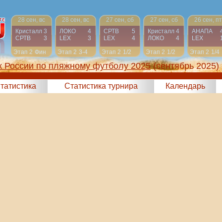
28 сен, вс
28 сен, вс
27 сен, сб
27 сен, сб
26 сен, пт
Кристалл
3
ЛОКО
4
СРТВ
5
Кристалл
4
АНАПА
СРТВ
3
LEX
3
LEX
4
ЛОКО
4
LEX
Этап 2
Фин
Этап 2
3-4
Этап 2
1/2
Этап 2
1/2
Этап 2
1/4
к России по пляжному футболу 2025
(сентябрь 2025)
татистика
Статистика турнира
Календарь