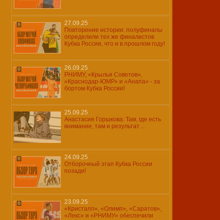
27.09.25
Повторение истории: полуфиналы
определили тех же финалистов
Кубка России, что и в прошлом году!
26.09.25
РНИМУ, «Крылья Советов»,
«Краснодар-ЮМР» и «Анапа» - за
бортом Кубка России!
25.09.25
Анастасия Горшкова: Там, где есть
внимание, там и результат ...
24.09.25
Отборочный этап Кубка России
позади!
23.09.25
«Кристалл», «Олимп», «Саратов»,
«Лекс» и «РНИМУ» обеспечили