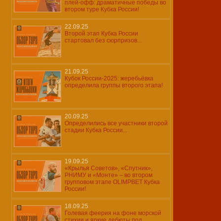
плей-офф: драматичные победы во
втором туре Кубка России!
22.09.25
Второй этап Кубка России
стартовал без сюрпризов...
21.09.25
Кубок России-2025: жеребьёвка
определила группы второго этапа!
20.09.25
Определились все участники второй
стадии Кубка России...
19.09.25
«Крылья Советов», «Спутник»,
РНИМУ и «Монте» – во втором
групповом этапе OLIMPBET Кубка
России!
18.09.25
Голевая феерия на фоне морской
стихии и яркие дебюты под