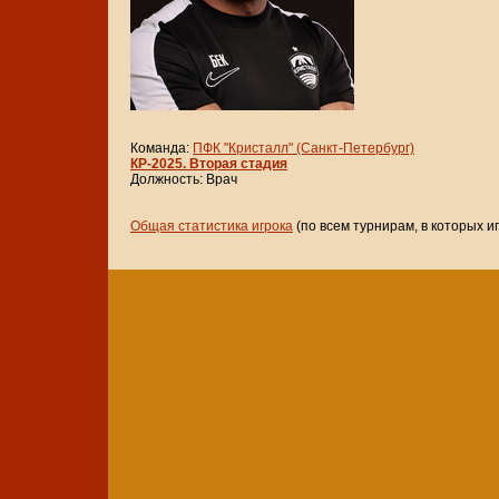
Команда:
ПФК "Кристалл" (Санкт-Петербург)
КР-2025. Вторая стадия
Должность: Врач
Общая статистика игрока
(по всем турнирам, в которых и