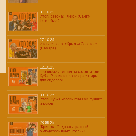
31.10.25
Итоги сезона: «Лекс» (Санкт-
Петербург)
27.10.25
Итоги сезона: «Крылья Советов»
(Самара)
12.10.25
Тренерский взгляд на сезон: итоги
Кубка России и новые ориентиры
для лидеров!
09.10.25
Итоги Кубка России глазами лучших
игроков
28.09.25
"Кристалл" - девятикратный
обладатель Кубка России!