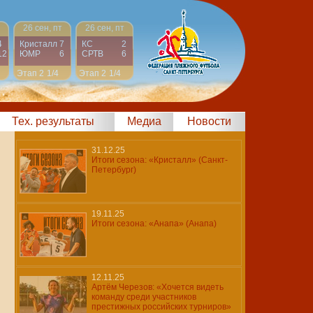
26 сен, пт
26 сен, пт
4
Кристалл
7
КС
2
12
ЮМР
6
СРТВ
6
Этап 2
1/4
Этап 2
1/4
Тех. результаты
Медиа
Новости
31.12.25
Итоги сезона: «Кристалл» (Санкт-
Петербург)
19.11.25
Итоги сезона: «Анапа» (Анапа)
12.11.25
Артём Черезов: «Хочется видеть
команду среди участников
престижных российских турниров»