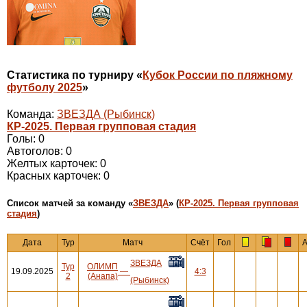
Статистика по турниру «
Кубок России по пляжному
футболу 2025
»
Команда:
ЗВЕЗДА (Рыбинск)
КР-2025. Первая групповая стадия
Голы: 0
Автоголов: 0
Желтых карточек: 0
Красных карточек: 0
Cписок матчей за команду «
ЗВЕЗДА
» (
КР-2025. Первая групповая
стадия
)
Дата
Тур
Матч
Счёт
Гол
А
ЗВЕЗДА
Тур
ОЛИМП
19.09.2025
—
4:3
2
(Анапа)
(Рыбинск)