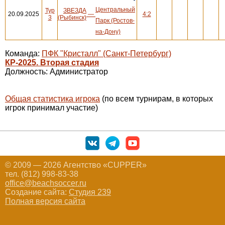
Центральный
Тур
ЗВЕЗДА
20.09.2025
—
4:2
3
(Рыбинск)
Парк (Ростов-
на-Дону)
Команда:
ПФК "Кристалл" (Санкт-Петербург)
КР-2025. Вторая стадия
Должность: Администратор
Общая статистика игрока
(по всем турнирам, в которых
игрок принимал участие)
© 2009 — 2026 Агентство «CUPPER»
тел. (812) 998-83-38
office@beachsoccer.ru
Создание сайта:
Студия 239
Полная версия сайта