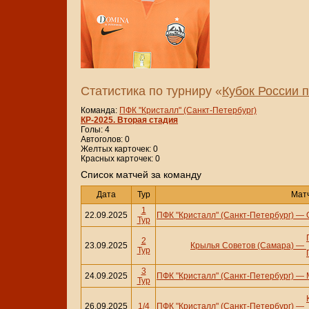
Статистика по турниру «
Кубок России 
Команда:
ПФК "Кристалл" (Санкт-Петербург)
КР-2025. Вторая стадия
Голы: 4
Автоголов: 0
Желтых карточек: 0
Красных карточек: 0
Cписок матчей за команду
Дата
Тур
Мат
1
22.09.2025
ПФК "Кристалл" (Санкт-Петербург)
—
Тур
2
23.09.2025
Крылья Советов (Самара)
—
Тур
3
24.09.2025
ПФК "Кристалл" (Санкт-Петербург)
—
Тур
26.09.2025
1/4
ПФК "Кристалл" (Санкт-Петербург)
—