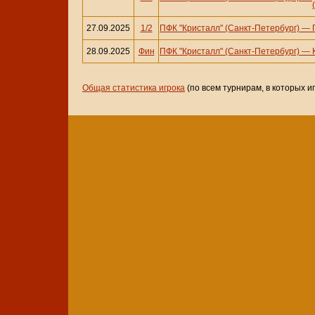
27.09.2025
1/2
ПФК "Кристалл" (Санкт-Петербург)
—
28.09.2025
Фин
ПФК "Кристалл" (Санкт-Петербург)
—
Общая статистика игрока
(по всем турнирам, в которых и