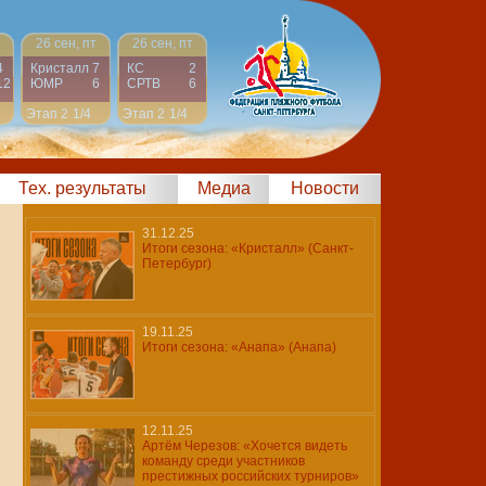
26 сен, пт
26 сен, пт
4
Кристалл
7
КС
2
12
ЮМР
6
СРТВ
6
Этап 2
1/4
Этап 2
1/4
Тех. результаты
Медиа
Новости
31.12.25
Итоги сезона: «Кристалл» (Санкт-
Петербург)
19.11.25
Итоги сезона: «Анапа» (Анапа)
12.11.25
Артём Черезов: «Хочется видеть
команду среди участников
престижных российских турниров»