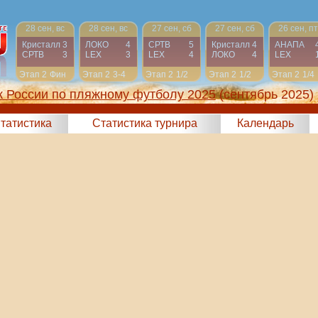
28 сен, вс
28 сен, вс
27 сен, сб
27 сен, сб
26 сен, пт
Кристалл
3
ЛОКО
4
СРТВ
5
Кристалл
4
АНАПА
СРТВ
3
LEX
3
LEX
4
ЛОКО
4
LEX
Этап 2
Фин
Этап 2
3-4
Этап 2
1/2
Этап 2
1/2
Этап 2
1/4
к России по пляжному футболу 2025
(сентябрь 2025)
татистика
Статистика турнира
Календарь