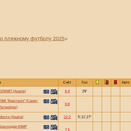
по пляжному футболу 2025
»
ч
Счёт
Гол
Авто
ОЛИМП (Анапа)
6:4
29'
ПФК "Кристалл" (Санкт-
6:8
Петербург)
Монте (Анапа)
22:2
5',11',27'
Краснодар-ЮМР
7:6