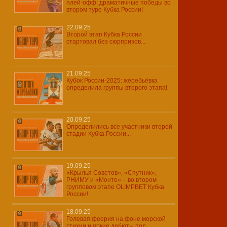
плей-офф: драматичные победы во
втором туре Кубка России!
22.09.25
Второй этап Кубка России
стартовал без сюрпризов...
21.09.25
Кубок России-2025: жеребьёвка
определила группы второго этапа!
20.09.25
Определились все участники второй
стадии Кубка России...
19.09.25
«Крылья Советов», «Спутник»,
РНИМУ и «Монте» – во втором
групповом этапе OLIMPBET Кубка
России!
18.09.25
Голевая феерия на фоне морской
стихии и яркие дебюты под