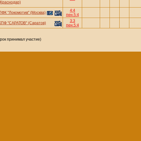
(Краснодар)
4:4
ПФК "Локомотив" (Москва)
пен.5:4
3:3
КПФ "САРАТОВ" (Саратов)
пен.5:4
грок принимал участие)