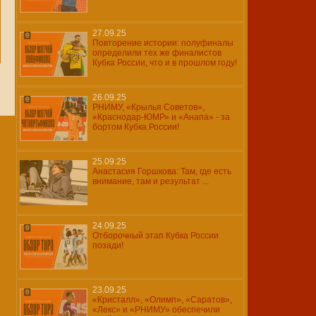
27.09.25
Повторение истории: полуфиналы
определили тех же финалистов
Кубка России, что и в прошлом году!
26.09.25
РНИМУ, «Крылья Советов»,
«Краснодар-ЮМР» и «Анапа» - за
бортом Кубка России!
25.09.25
Анастасия Горшкова: Там, где есть
внимание, там и результат ...
24.09.25
Отборочный этап Кубка России
позади!
23.09.25
«Кристалл», «Олимп», «Саратов»,
«Лекс» и «РНИМУ» обеспечили