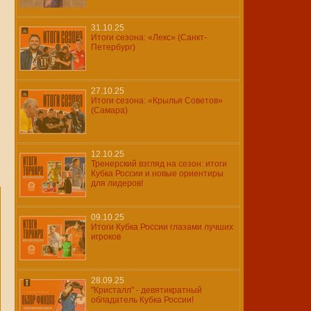
31.10.25
Итоги сезона: «Лекс» (Санкт-
Петербург)
27.10.25
Итоги сезона: «Крылья Советов»
(Самара)
12.10.25
Тренерский взгляд на сезон: итоги
Кубка России и новые ориентиры
для лидеров!
09.10.25
Итоги Кубка России глазами лучших
игроков
28.09.25
"Кристалл" - девятикратный
обладатель Кубка России!