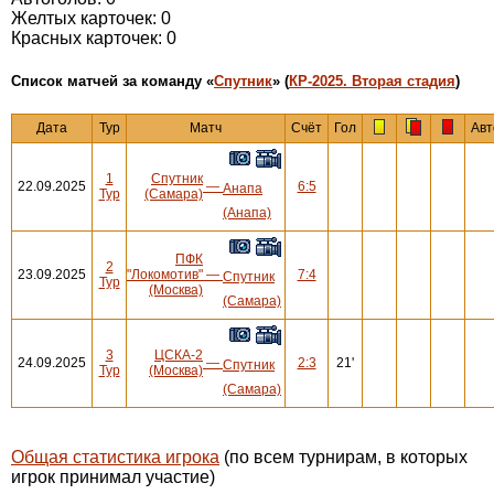
Желтых карточек: 0
Красных карточек: 0
Cписок матчей за команду «
Спутник
» (
КР-2025. Вторая стадия
)
Дата
Тур
Матч
Счёт
Гол
Авт
1
Спутник
22.09.2025
—
6:5
Анапа
Тур
(Самара)
(Анапа)
ПФК
2
23.09.2025
"Локомотив"
—
7:4
Спутник
Тур
(Москва)
(Самара)
3
ЦСКА-2
24.09.2025
—
2:3
21'
Спутник
Тур
(Москва)
(Самара)
Общая статистика игрока
(по всем турнирам, в которых
игрок принимал участие)