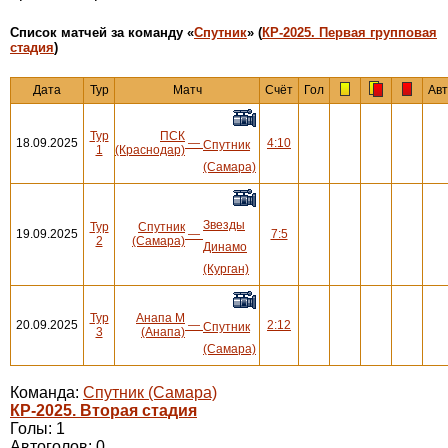
Cписок матчей за команду «
Спутник
» (
КР-2025. Первая групповая
стадия
)
Дата
Тур
Матч
Счёт
Гол
Ав
Тур
ПСК
18.09.2025
—
4:10
Спутник
1
(Краснодар)
(Самара)
Звезды
Тур
Спутник
19.09.2025
—
7:5
2
(Самара)
Динамо
(Курган)
Тур
Анапа М
20.09.2025
—
2:12
Спутник
3
(Анапа)
(Самара)
Команда:
Спутник (Самара)
КР-2025. Вторая стадия
Голы: 1
Автоголов: 0