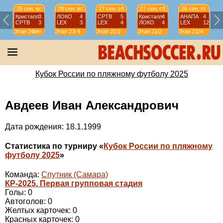
28 сен, вс
28 сен, вс
27 сен, сб
27 сен, сб
26 сен, пт
Кристалл
3
ЛОКО
4
СРТВ
5
Кристалл
4
АНАПА
4
СРТВ
3
LEX
3
LEX
4
ЛОКО
4
LEX
12
Этап 2
Фин
Этап 2
3-4
Этап 2
1/2
Этап 2
1/2
Этап 2
1/4
Э
Кубок России по пляжному футболу 2025
Авдеев Иван Александрович
Дата рождения: 18.1.1999
Статистика по турниру «
Кубок России по пляжному
футболу 2025
»
Команда:
Спутник (Самара)
КР-2025. Первая групповая стадия
Голы: 0
Автоголов: 0
Желтых карточек: 0
Красных карточек: 0