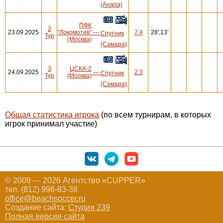
(Анапа)
ПФК
2
23.09.2025
"Локомотив"
—
7:4
28',13'
Спутник
Тур
(Москва)
(Самара)
3
ЦСКА-2
24.09.2025
—
2:3
Спутник
Тур
(Москва)
(Самара)
Общая статистика игрока
(по всем турнирам, в которых
игрок принимал участие)
© 2009 — 2026 Агентство «CUPPER»
тел. (812) 998-83-38
office@beachsoccer.ru
Создание сайта:
Студия 239
Полная версия сайта