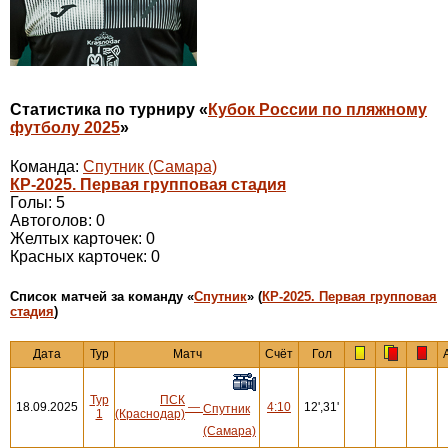
Статистика по турниру «
Кубок России по пляжному
футболу 2025
»
Команда:
Спутник (Самара)
КР-2025. Первая групповая стадия
Голы: 5
Автоголов: 0
Желтых карточек: 0
Красных карточек: 0
Cписок матчей за команду «
Спутник
» (
КР-2025. Первая групповая
стадия
)
Дата
Тур
Матч
Счёт
Гол
Тур
ПСК
18.09.2025
—
4:10
12',31'
Спутник
1
(Краснодар)
(Самара)