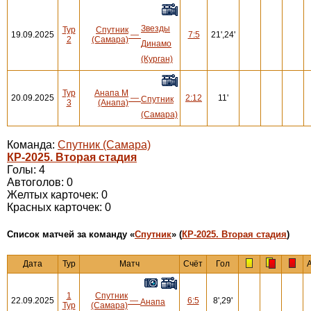
Звезды
Тур
Спутник
19.09.2025
—
7:5
21',24'
2
(Самара)
Динамо
(Курган)
Тур
Анапа М
20.09.2025
—
2:12
11'
Спутник
3
(Анапа)
(Самара)
Команда:
Спутник (Самара)
КР-2025. Вторая стадия
Голы: 4
Автоголов: 0
Желтых карточек: 0
Красных карточек: 0
Cписок матчей за команду «
Спутник
» (
КР-2025. Вторая стадия
)
Дата
Тур
Матч
Счёт
Гол
1
Спутник
22.09.2025
—
6:5
8',29'
Анапа
Тур
(Самара)