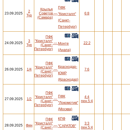
ПФК
Крылья
2
23.09.2025
Советов
—
6:8
"Кристалл"
Тур
(Самара)
(Санкт-
Петербург)
ПФК
3
"Кристалл"
24.09.2025
—
22:2
Монте
Тур
(Санкт-
Петербург)
(Анапа)
ПФК
Краснодар-
"Кристалл"
26.09.2025
1/4
—
7:6
(Санкт-
ЮМР
Петербург)
(Краснодар)
ПФК
ПФК
"Кристалл"
4:4
27.09.2025
1/2
—
(Санкт-
пен.5:4
"Локомотив"
Петербург)
(Москва)
КПФ
ПФК
"Кристалл"
3:3
28.09.2025
Фин
—
"САРАТОВ"
(Санкт-
пен.5:4