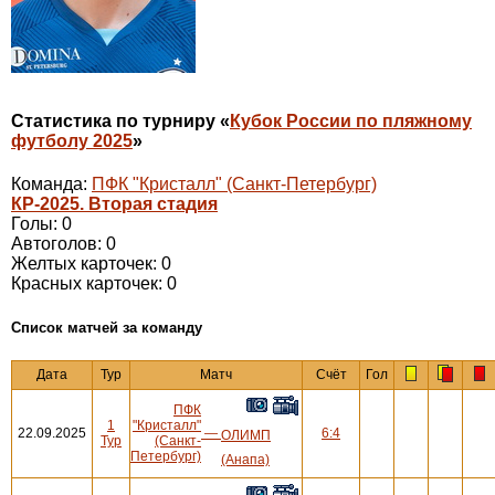
Статистика по турниру «
Кубок России по пляжному
футболу 2025
»
Команда:
ПФК "Кристалл" (Санкт-Петербург)
КР-2025. Вторая стадия
Голы: 0
Автоголов: 0
Желтых карточек: 0
Красных карточек: 0
Cписок матчей за команду
Дата
Тур
Матч
Счёт
Гол
ПФК
1
"Кристалл"
22.09.2025
—
6:4
ОЛИМП
Тур
(Санкт-
Петербург)
(Анапа)