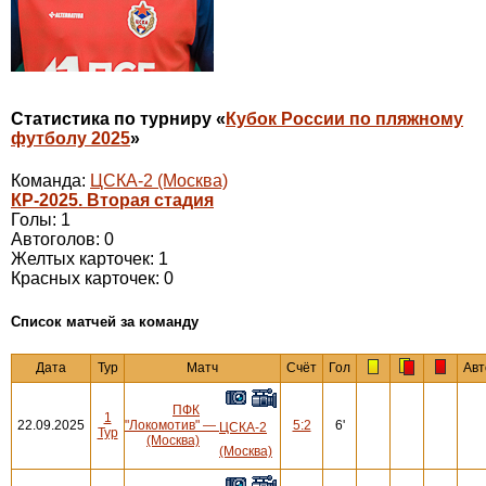
Статистика по турниру «
Кубок России по пляжному
футболу 2025
»
Команда:
ЦСКА-2 (Москва)
КР-2025. Вторая стадия
Голы: 1
Автоголов: 0
Желтых карточек: 1
Красных карточек: 0
Cписок матчей за команду
Дата
Тур
Матч
Счёт
Гол
Авт
ПФК
1
22.09.2025
"Локомотив"
—
5:2
6'
ЦСКА-2
Тур
(Москва)
(Москва)