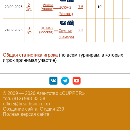
2
Анапа
23.09.2025
—
7:5
10'
ЦСКА-2
Тур
(Анапа)
(Москва)
3
ЦСКА-2
24.09.2025
—
2:3
Спутник
Тур
(Москва)
(Самара)
Общая статистика игрока
(по всем турнирам, в которых
игрок принимал участие)
© 2009 — 2026 Агентство «CUPPER»
тел. (812) 998-83-38
office@beachsoccer.ru
Создание сайта:
Студия 239
Полная версия сайта