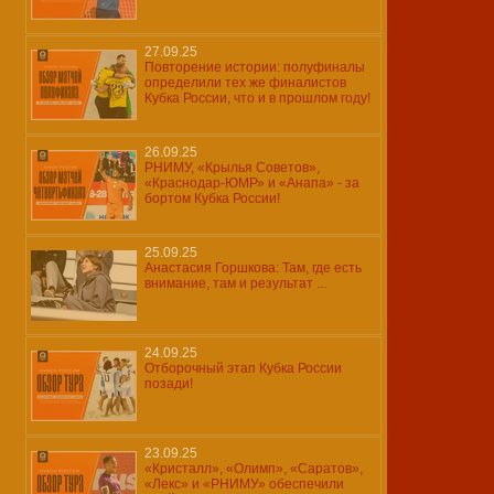
27.09.25
Повторение истории: полуфиналы
определили тех же финалистов
Кубка России, что и в прошлом году!
26.09.25
РНИМУ, «Крылья Советов»,
«Краснодар-ЮМР» и «Анапа» - за
бортом Кубка России!
25.09.25
Анастасия Горшкова: Там, где есть
внимание, там и результат ...
24.09.25
Отборочный этап Кубка России
позади!
23.09.25
«Кристалл», «Олимп», «Саратов»,
«Лекс» и «РНИМУ» обеспечили