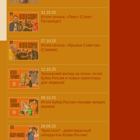
31.10.25
Итоги сезона: «Лекс» (Санкт-
Петербург)
27.10.25
Итоги сезона: «Крылья Советов»
(Самара)
12.10.25
Тренерский взгляд на сезон: итоги
Кубка России и новые ориентиры
для лидеров!
09.10.25
Итоги Кубка России глазами лучших
игроков
28.09.25
"Кристалл" - девятикратный
обладатель Кубка России!