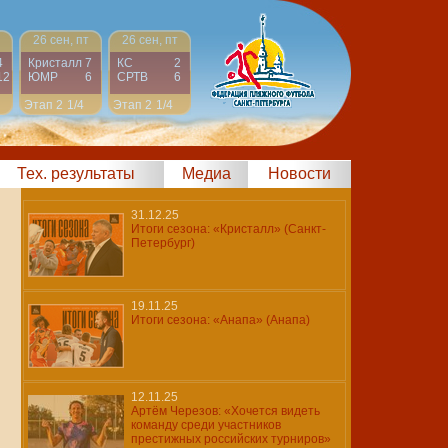
26 сен, пт
26 сен, пт
4
Кристалл
7
КС
2
12
ЮМР
6
СРТВ
6
Этап 2
1/4
Этап 2
1/4
Тех. результаты
Медиа
Новости
31.12.25
Итоги сезона: «Кристалл» (Санкт-
Петербург)
19.11.25
Итоги сезона: «Анапа» (Анапа)
12.11.25
Артём Черезов: «Хочется видеть
команду среди участников
престижных российских турниров»