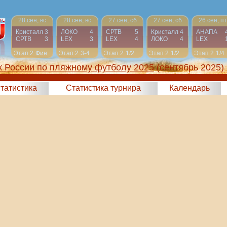
28 сен, вс
28 сен, вс
27 сен, сб
27 сен, сб
26 сен, пт
Кристалл
3
ЛОКО
4
СРТВ
5
Кристалл
4
АНАПА
СРТВ
3
LEX
3
LEX
4
ЛОКО
4
LEX
Этап 2
Фин
Этап 2
3-4
Этап 2
1/2
Этап 2
1/2
Этап 2
1/4
к России по пляжному футболу 2025
(сентябрь 2025)
татистика
Статистика турнира
Календарь