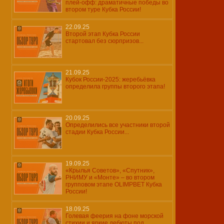
плей-офф: драматичные победы во
втором туре Кубка России!
22.09.25
Второй этап Кубка России
стартовал без сюрпризов...
21.09.25
Кубок России-2025: жеребьёвка
определила группы второго этапа!
20.09.25
Определились все участники второй
стадии Кубка России...
19.09.25
«Крылья Советов», «Спутник»,
РНИМУ и «Монте» – во втором
групповом этапе OLIMPBET Кубка
России!
18.09.25
Голевая феерия на фоне морской
стихии и яркие дебюты под