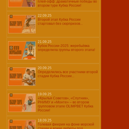
плей-офф: драматичные победы во
втором туре Кубка России!
22.09.25
Второй этап Кубка России
стартовал без сюрпризов...
21.09.25
Кубок России-2025: жеребьёвка
определила группы второго этапа!
20.09.25
Определились все участники второй
стадии Кубка России...
19.09.25
«Крылья Советов», «Спутник»,
РНИМУ и «Монте» – во втором
групповом этапе OLIMPBET Кубка
России!
18.09.25
Голевая феерия на фоне морской
стихии и яркие дебюты под