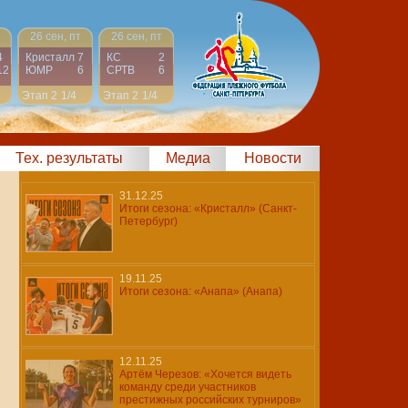
26 сен, пт
26 сен, пт
4
Кристалл
7
КС
2
12
ЮМР
6
СРТВ
6
Этап 2
1/4
Этап 2
1/4
Тех. результаты
Медиа
Новости
31.12.25
Итоги сезона: «Кристалл» (Санкт-
Петербург)
19.11.25
Итоги сезона: «Анапа» (Анапа)
12.11.25
Артём Черезов: «Хочется видеть
команду среди участников
престижных российских турниров»