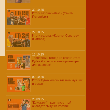
31.10.25
Итоги сезона: «Лекс» (Санкт-
Петербург)
27.10.25
Итоги сезона: «Крылья Советов»
(Самара)
12.10.25
Тренерский взгляд на сезон: итоги
Кубка России и новые ориентиры
для лидеров!
09.10.25
Итоги Кубка России глазами лучших
игроков
28.09.25
"Кристалл" - девятикратный
обладатель Кубка России!