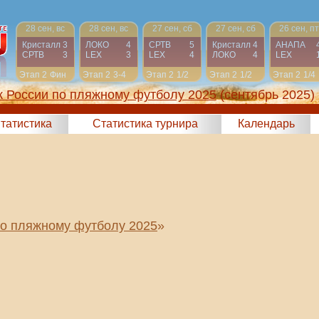
28 сен, вс
28 сен, вс
27 сен, сб
27 сен, сб
26 сен, пт
Кристалл
3
ЛОКО
4
СРТВ
5
Кристалл
4
АНАПА
СРТВ
3
LEX
3
LEX
4
ЛОКО
4
LEX
Этап 2
Фин
Этап 2
3-4
Этап 2
1/2
Этап 2
1/2
Этап 2
1/4
к России по пляжному футболу 2025
(сентябрь 2025)
татистика
Статистика турнира
Календарь
по пляжному футболу 2025
»