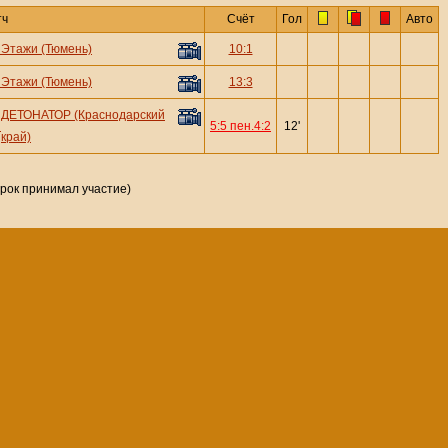
тч
Счёт
Гол
Авто
—
Этажи (Тюмень)
10:1
—
Этажи (Тюмень)
13:3
ДЕТОНАТОР (Краснодарский
—
5:5 пен.4:2
12'
край)
грок принимал участие)