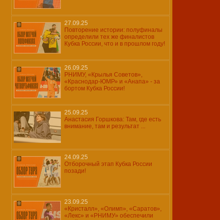
27.09.25
Повторение истории: полуфиналы
определили тех же финалистов
Кубка России, что и в прошлом году!
26.09.25
РНИМУ, «Крылья Советов»,
«Краснодар-ЮМР» и «Анапа» - за
бортом Кубка России!
25.09.25
Анастасия Горшкова: Там, где есть
внимание, там и результат ...
24.09.25
Отборочный этап Кубка России
позади!
23.09.25
«Кристалл», «Олимп», «Саратов»,
«Лекс» и «РНИМУ» обеспечили