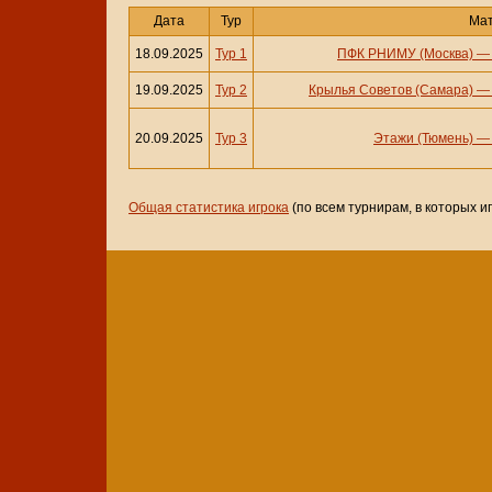
Дата
Тур
Ма
18.09.2025
Тур 1
ПФК РНИМУ (Москва)
19.09.2025
Тур 2
Крылья Советов (Самара)
20.09.2025
Тур 3
Этажи (Тюмень)
Общая статистика игрока
(по всем турнирам, в которых и