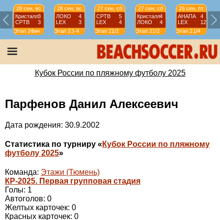
28 сен, вс
28 сен, вс
27 сен, сб
27 сен, сб
26 сен, пт
Кристалл
3
ЛОКО
4
СРТВ
5
Кристалл
4
АНАПА
4
СРТВ
3
LEX
3
LEX
4
ЛОКО
4
LEX
12
Этап 2
Фин
Этап 2
3-4
Этап 2
1/2
Этап 2
1/2
Этап 2
1/4
Э
Кубок России по пляжному футболу 2025
Парфенов Данил Алексеевич
Дата рождения: 30.9.2002
Статистика по турниру «
Кубок России по пляжному
футболу 2025
»
Команда:
Этажи (Тюмень)
КР-2025. Первая групповая стадия
Голы: 1
Автоголов: 0
Желтых карточек: 0
Красных карточек: 0