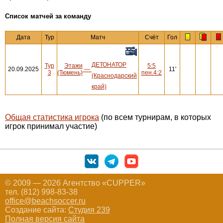
Cписок матчей за команду
Дата
Тур
Матч
Счёт
Гол
ДЕТОНАТОР
Тур
Этажи
5:5
20.09.2025
—
11'
3
(Тюмень)
пен.4:2
(Краснодарский
край)
Общая статистика игрока
(по всем турнирам, в которых
игрок принимал участие)
© 2009 — 2026 Агентство «CUPPER»
тел. (812) 998-83-38
office@beachsoccer.ru
Создание сайта:
Студия 239
Полная версия сайта