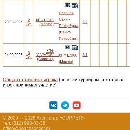
Сборная
Санкт-
2
КПФ ЦСКА
23.09.2025
—
1:2
Тур
(Москва)
Петербурга
(Санкт-
Петербург)
КПФ
3
24.09.2025
"САРАТОВ"
—
6:1
КПФ ЦСКА
Тур
(Саратов)
(Москва)
Общая статистика игрока
(по всем турнирам, в которых
игрок принимал участие)
© 2009 — 2026 Агентство «CUPPER»
тел. (812) 998-83-38
office@beachsoccer.ru