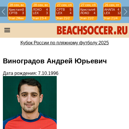
28 сен, вс
28 сен, вс
27 сен, сб
27 сен, сб
26 сен, пт
Кристалл
3
ЛОКО
4
СРТВ
5
Кристалл
4
АНАПА
4
СРТВ
3
LEX
3
LEX
4
ЛОКО
4
LEX
12
Этап 2
Фин
Этап 2
3-4
Этап 2
1/2
Этап 2
1/2
Этап 2
1/4
Э
Кубок России по пляжному футболу 2025
Виноградов Андрей Юрьевич
Дата рождения: 7.10.1996