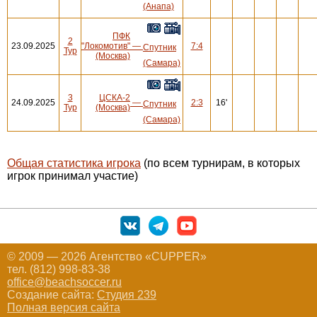
(Анапа)
ПФК
2
23.09.2025
"Локомотив"
—
7:4
Спутник
Тур
(Москва)
(Самара)
3
ЦСКА-2
24.09.2025
—
2:3
16'
Спутник
Тур
(Москва)
(Самара)
Общая статистика игрока
(по всем турнирам, в которых
игрок принимал участие)
© 2009 — 2026 Агентство «CUPPER»
тел. (812) 998-83-38
office@beachsoccer.ru
Создание сайта:
Студия 239
Полная версия сайта