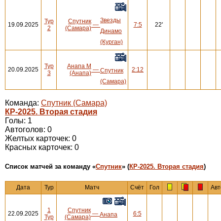
Звезды
Тур
Спутник
19.09.2025
—
7:5
22'
2
(Самара)
Динамо
(Курган)
Тур
Анапа М
20.09.2025
—
2:12
Спутник
3
(Анапа)
(Самара)
Команда:
Спутник (Самара)
КР-2025. Вторая стадия
Голы: 1
Автоголов: 0
Желтых карточек: 0
Красных карточек: 0
Cписок матчей за команду «
Спутник
» (
КР-2025. Вторая стадия
)
Дата
Тур
Матч
Счёт
Гол
Авт
1
Спутник
22.09.2025
—
6:5
Анапа
Тур
(Самара)