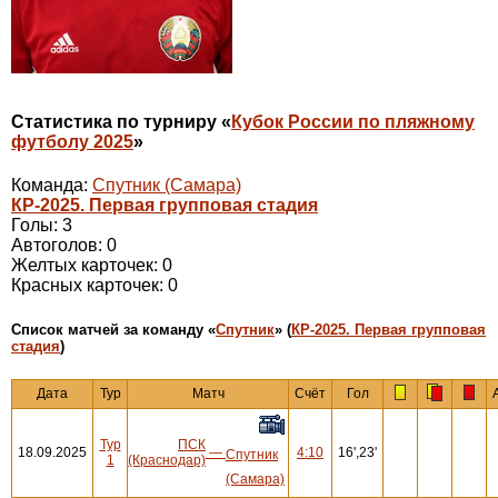
Статистика по турниру «
Кубок России по пляжному
футболу 2025
»
Команда:
Спутник (Самара)
КР-2025. Первая групповая стадия
Голы: 3
Автоголов: 0
Желтых карточек: 0
Красных карточек: 0
Cписок матчей за команду «
Спутник
» (
КР-2025. Первая групповая
стадия
)
Дата
Тур
Матч
Счёт
Гол
Тур
ПСК
18.09.2025
—
4:10
16',23'
Спутник
1
(Краснодар)
(Самара)