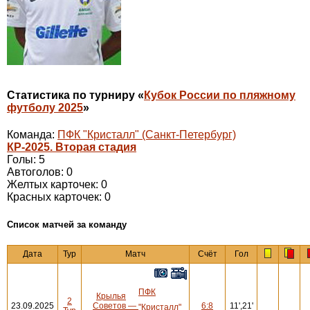
Статистика по турниру «
Кубок России по пляжному
футболу 2025
»
Команда:
ПФК "Кристалл" (Санкт-Петербург)
КР-2025. Вторая стадия
Голы: 5
Автоголов: 0
Желтых карточек: 0
Красных карточек: 0
Cписок матчей за команду
Дата
Тур
Матч
Счёт
Гол
ПФК
Крылья
2
23.09.2025
Советов
—
6:8
11',21'
"Кристалл"