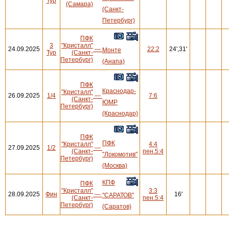
Тур
(Самара)
(Санкт-
Петербург)
ПФК
3
"Кристалл"
24.09.2025
—
22:2
24',31'
Монте
Тур
(Санкт-
Петербург)
(Анапа)
ПФК
Краснодар-
"Кристалл"
26.09.2025
1/4
—
7:6
(Санкт-
ЮМР
Петербург)
(Краснодар)
ПФК
ПФК
"Кристалл"
4:4
27.09.2025
1/2
—
(Санкт-
пен.5:4
"Локомотив"
Петербург)
(Москва)
КПФ
ПФК
"Кристалл"
3:3
28.09.2025
Фин
—
16'
"САРАТОВ"
(Санкт-
пен.5:4
Петербург)
(Саратов)