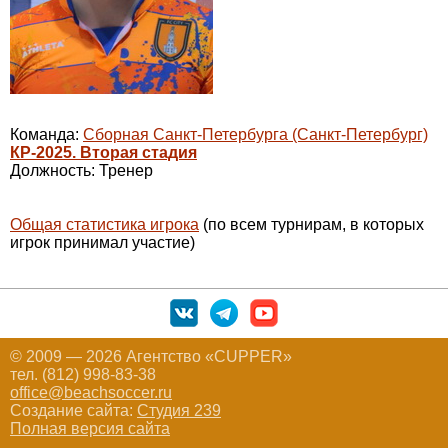
Команда:
Сборная Санкт-Петербурга (Санкт-Петербург)
КР-2025. Вторая стадия
Должность: Тренер
Общая статистика игрока
(по всем турнирам, в которых
игрок принимал участие)
© 2009 — 2026 Агентство «CUPPER»
тел. (812) 998-83-38
office@beachsoccer.ru
Создание сайта:
Студия 239
Полная версия сайта