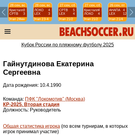
28 сен, вс
28 сен, вс
27 сен, сб
27 сен, сб
26 сен, пт
Кристалл
3
ЛОКО
4
СРТВ
5
Кристалл
4
АНАПА
4
СРТВ
3
LEX
3
LEX
4
ЛОКО
4
LEX
12
Этап 2
Фин
Этап 2
3-4
Этап 2
1/2
Этап 2
1/2
Этап 2
1/4
Э
Кубок России по пляжному футболу 2025
Гайнутдинова Екатерина
Сергеевна
Дата рождения: 10.4.1990
Команда:
ПФК "Локомотив" (Москва)
КР-2025. Вторая стадия
Должность: Руководитель
Общая статистика игрока
(по всем турнирам, в которых
игрок принимал участие)