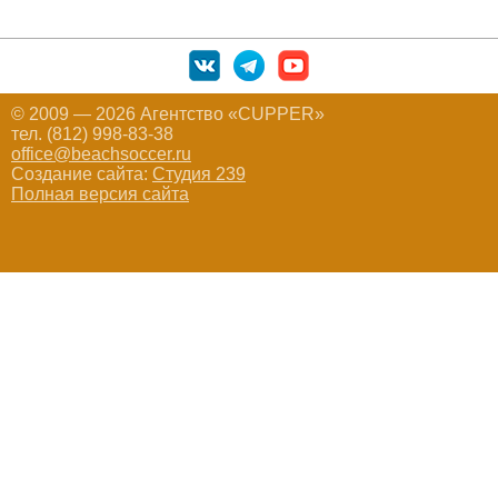
© 2009 — 2026 Агентство «CUPPER»
тел. (812) 998-83-38
office@beachsoccer.ru
Создание сайта:
Студия 239
Полная версия сайта