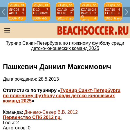
26 дек, пт
26 дек, пт
21 дек, вс
21 дек, вс
21 дек, вс
ЛИС08
5
К-10
7
КОЛ10
10
КОЛ10-2
4
КОЛ10
6
АВТВ
9
СШЛ08W
3
ЛЕГ10
2
Выб10-
3
FG-10
6
W
2008-
ФЭ
2008-
4-5
2010
7 тур
4
2010
6 тур
2010
2009
2009
тур
Турнир Санкт-Петербурга по пляжному футболу среди
детско-юношеских команд 2025
Пашкевич Даниил Максимович
Дата рождения: 28.5.2013
Статистика по турниру «
Турнир Санкт-Петербурга
по пляжному футболу среди детско-юношеских
команд 2025
»
Команда:
Динамо-Север В.В. 2012
Первенство СПб 2012 г.р.
Голы: 2
Автоголов: 0