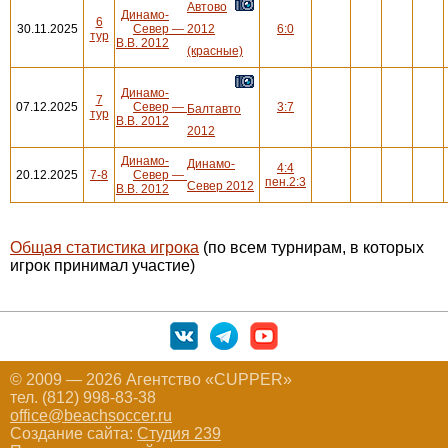
Автово
Динамо-
6
30.11.2025
Север
—
2012
6:0
тур
В.В. 2012
(красные)
Динамо-
7
07.12.2025
Север
—
3:7
Балтавто
тур
В.В. 2012
2012
Динамо-
Динамо-
4:4
20.12.2025
7-8
Север
—
пен.2:3
Север 2012
В.В. 2012
Общая статистика игрока
(по всем турнирам, в которых
игрок принимал участие)
© 2009 — 2026 Агентство «CUPPER»
тел. (812) 998-83-38
office@beachsoccer.ru
Создание сайта:
Студия 239