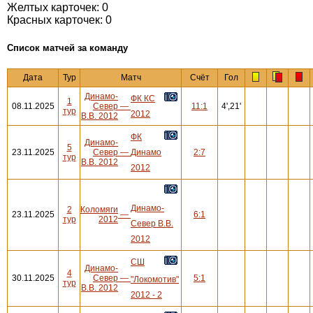
Желтых карточек: 0
Красных карточек: 0
Cписок матчей за команду
Дата
Тур
Матч
Счёт
Гол
Динамо-
ФК КС
1
08.11.2025
Север
—
11:1
4',21'
тур
2012
В.В. 2012
ФК
Динамо-
5
23.11.2025
Север
—
Динамо
2:7
тур
В.В. 2012
2012
Динамо-
2
Коломяги
23.11.2025
—
6:1
тур
2012
Север В.В.
2012
СШ
Динамо-
4
30.11.2025
Север
—
5:1
"Локомотив"
тур
В.В. 2012
2012 - 2