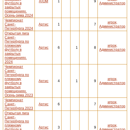
АТОМ
1
9
футболу в
Администратор
закрытых
помещениях.
Осень-зима 2024
Чемпионат
игрок,
Санкт-
Артис
1
7
Администратор
Петербурга 2024
Открытая лига
Санкт-
Петербурга по
пляжному
игрок,
Артис
6
1
8
футболу в
Администратор
закрытых
помещениях.
2024
Чемпионат
Санкт-
Петербурга по
пляжному
игрок,
Артис
4
1
9
футболу в
Администратор
закрытых
помещениях.
Осень-зима 2023
Чемпионат
игрок,
Санкт-
Артис
6
7
Администратор
Петербурга 2023
Открытая лига
Санкт-
Петербурга по
пляжному
игрок,
Артис
3
9
футболу в
Администратор