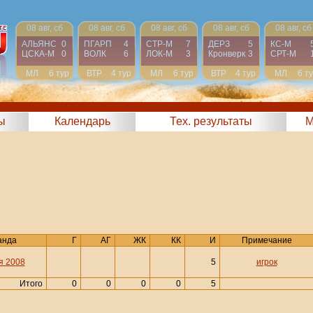
08 авг, сб
08 авг, сб
08 авг, сб
08 авг, сб
08 авг, сб
АЛЬЯНС
0
ПГАРП
4
СТР-М
7
ДЕРЗ
5
КС-М
ЦСКА-М
0
ВОЛК
6
ЛОК-М
3
Кронверк
3
СРТ-М
МЛ
6 тур
ВТР
4 тур
МЛ
6 тур
ВТР
4 тур
МЛ
6 т
ы
Календарь
Тех. результаты
М
анда
Г
АГ
ЖК
КК
И
Примечание
я 2008
5
игрок
Итого
0
0
0
0
5