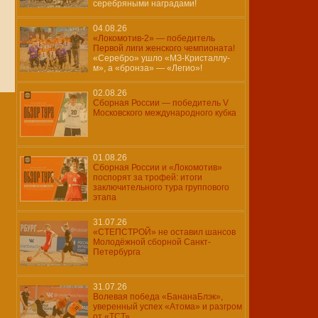
серебряными наградами!
04.08.26
«Локомотив-2» — победитель
Первой лиги женского чемпионата!
«Серебро» ушло «МЗ-Кристаллу-
м», а «бронза» — «Легио»!
02.08.26
Сборная России — победитель V
Московского международного кубка
01.08.26
Сборная России и «Локомотив»
поспорят за трофей: итоги
заключительного тура группового
этапа
31.07.26
«СТЕПСТРОЙ» не оставил шансов
Молодёжной сборной Санкт-
Петербурга
31.07.26
Волевая победа «БананаБлэк»,
уверенный успех «Атома» и разгром
от «ТСТ»