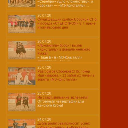
«Серебро» ушло «Локомотиву», а
«бронза» — «МЗ-Кристаллу»…
26.07.26
Сумасшедший камбэк Сборной СПб
и победа «СТЕПСТРОЯ» 8:7: яркие
итоги игрового дня
26.07.26
«Локомотив» бросит вызов
«Кристаллу» в финале женского
Кубка!
«План Б» и «МЗ-Кристалл»
сразятся за «бронзу»…
25.07.26
Разгром от Сборной СПб: покер
Иштимирова и 13 забитых мячей в
ворота «МЗ-Кристалла»
25.07.26
На старт, внимание, взлетаем!
Отгремели четвертьфиналы
женского Кубка!
24.07.26
Дубль Болотова приносит успех
«МЗ-Кристаллу», а «Кристалл»