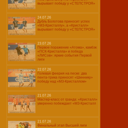
вырывает победу у «СТЕПСТРОЯ»
24.07.26
Дубль Болотова приносит успех
«МЗ-Кристаллу», а «Кристалл»
вырывает победу у «СТЕПСТРОЯ»
23.07.26
Первое поражение «Атома», камбэк
«ПСК-Кристалла» и победа
«ЛИСов»: яркие события Первой
лиги
22.07.26
Голевая феерия на песке: два
пента-трика приносят «Шиннику»
победу над «МЗ-Кристаллом»
21.07.26
Мастер-класс от гранда: «Кристалл»
уверенно побеждает «МЗ-Кристалл
21.07.26
Финальный этап Высшей лиги