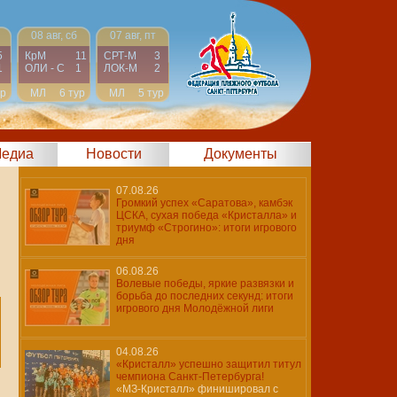
08 авг, сб
07 авг, пт
5
КрМ
11
СРТ-М
3
1
ОЛИ - С
1
ЛОК-М
2
ур
МЛ
6 тур
МЛ
5 тур
едиа
Новости
Документы
07.08.26
Громкий успех «Саратова», камбэк
ЦСКА, сухая победа «Кристалла» и
триумф «Строгино»: итоги игрового
дня
06.08.26
Волевые победы, яркие развязки и
борьба до последних секунд: итоги
игрового дня Молодёжной лиги
04.08.26
«Кристалл» успешно защитил титул
чемпиона Санкт-Петербурга!
«МЗ-Кристалл» финишировал с