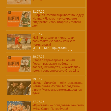
31.07.26
Сборная России вырывает победу у
Ирана, «Локомотив» сохраняет
лидерство: итоги второго игрового
дня
31.07.26
«МЗ-Кристалл» и «Кристалл»
разыграют «золото» женского
Чемпионата!
«СШОР №2 – Кристалл»
финишировал с «бронзой»!
30.07.26
Старт с характером: Сборная
Россия вырывает победу на
последних минутах, «Локомотив»
громит соперника со счётом 18:1
29.07.26
Михаил Лихачёв — об итогах этапа
Чемпионата России, Молодёжной
лиге и Московском международном
кубке
27.07.26
«Кристалл» — обладатель женского
Кубка Санкт-Петербурга!