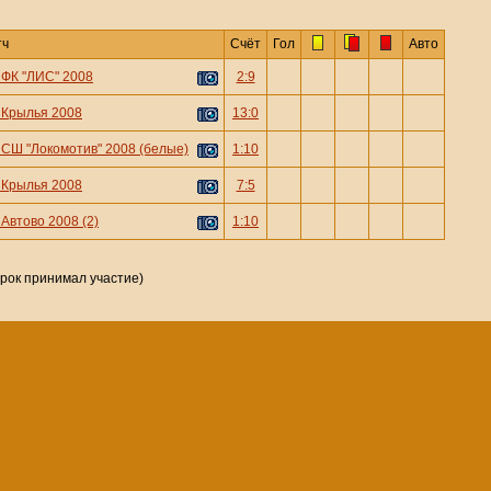
тч
Счёт
Гол
Авто
—
ФК "ЛИС" 2008
2:9
—
Крылья 2008
13:0
—
СШ "Локомотив" 2008 (белые)
1:10
—
Крылья 2008
7:5
—
Автово 2008 (2)
1:10
грок принимал участие)