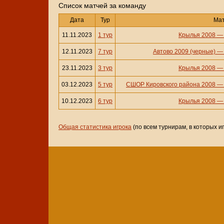
Cписок матчей за команду
Дата
Тур
Ма
11.11.2023
1 тур
Крылья 2008
12.11.2023
7 тур
Автово 2009 (черные)
23.11.2023
3 тур
Крылья 2008
03.12.2023
5 тур
СШОР Кировского района 2008
10.12.2023
6 тур
Крылья 2008
Общая статистика игрока
(по всем турнирам, в которых и