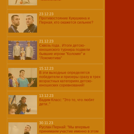
23.12.23
Противостояние Кукушкина и
Перная, кто окажется сильнее?
21.12.23
Сквозь года.. Итоги детско-
юношеского турнира подвели
бывшие игроки "Коломяг" и
"Локомотива"
15.12.23
В эти выходные определятся
победители и призеры сразу в трех
возрастных категориях детско-
юношеских соревнований!
13.12.23
Вадим Класс: "Это то, что любят
дети.."
30.11.23
Руслан Пернай: "Мы впервые
принимаем участие именно в этом