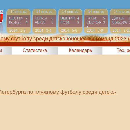
14 янв, вс
14 янв, вс
14 янв, вс
14 янв, вс
14 янв, вс
СЕСТ14
7
КОЛ-14
8
ВЫБ14R
4
ГАТ14
5
ДИН14
К-14(2)
4
АВТ15
3
FG14
3
СЕСТ14-
3
ВЫБ14W
2
2014
1-2
2014
3-4
2014
5-6
2014
7-8
2014
9-1
ному футболу среди детско-юношеских команд 2023
ы
Статистика
Календарь
Тех. 
Петербурга по пляжному футболу среди детско-