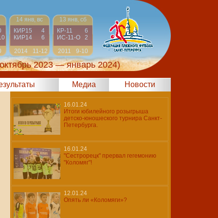
14 янв, вс
13 янв, сб
0
КИР15
4
КР-11
6
10
КИР14
6
ИС-11-О
2
0
2014
11-12
2011
9-10
(октябрь 2023 — январь 2024)
результаты
Медиа
Новости
16.01.24
Итоги юбилейного розыгрыша
детско-юношеского турнира Санкт-
Петербурга.
16.01.24
"Сестрорецк" прервал гегемонию
"Коломяг"!
12.01.24
Опять ли «Коломяги»?