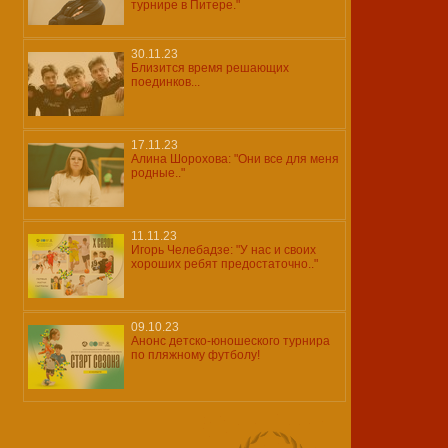
турнире в Питере."
30.11.23
Близится время решающих
поединков...
17.11.23
Алина Шорохова: "Они все для меня
родные.."
11.11.23
Игорь Челебадзе: "У нас и своих
хороших ребят предостаточно.."
09.10.23
Анонс детско-юношеского турнира
по пляжному футболу!