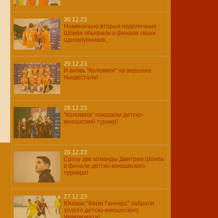
30.12.23
Номинально вторые подопечные
Шбиба обыграли в финале своих
одноклубников ...
29.12.23
И вновь "Коломяги" на вершине
пьедестала!
28.12.23
"Коломяги" покорили детско-
юношеский турнир!
28.12.23
Сразу две команды Дмитрия Шбиба
в финале детско-юношеского
турнира!
27.12.23
Юноши "Фарм Ганнерс" забрали
золото детско-юношеского
Чемпионата!