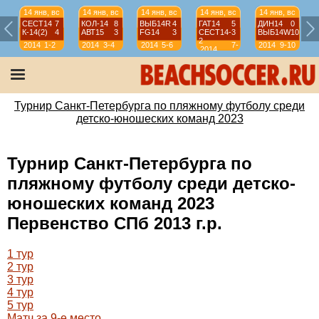
14 янв, вс
14 янв, вс
14 янв, вс
14 янв, вс
14 янв, вс
СЕСТ14
7
КОЛ-14
8
ВЫБ14R
4
ГАТ14
5
ДИН14
0
К-14(2)
4
АВТ15
3
FG14
3
СЕСТ14-
3
ВЫБ14W
10
2
2014
1-2
2014
3-4
2014
5-6
7-
2014
9-10
2014
8
Турнир Санкт-Петербурга по пляжному футболу среди
детско-юношеских команд 2023
Турнир Санкт-Петербурга по
пляжному футболу среди детско-
юношеских команд 2023
Первенство СПб 2013 г.р.
1 тур
2 тур
3 тур
4 тур
5 тур
Матч за 9-е место