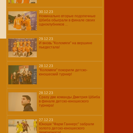
30.12.23
Номинально вторые подопечные
Шбиба обыграли в финале своих
одноклубников ...
29.12.23
И вновь "Коломяги" на вершине
пьедестала!
28.12.23
"Коломяги" покорили детско-
юношеский турнир!
28.12.23
Сразу две команды Дмитрия Шбиба
в финале детско-юношеского
турнира!
27.12.23
Юноши "Фарм Ганнерс" забрали
золото детско-юношеского
Чемпионата!