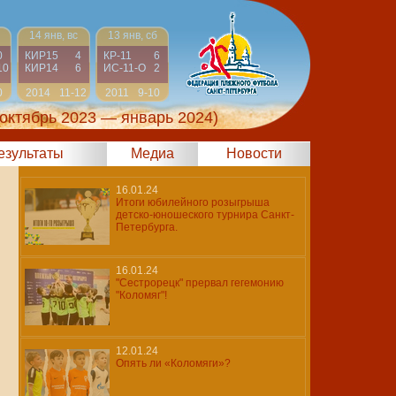
14 янв, вс
13 янв, сб
0
КИР15
4
КР-11
6
10
КИР14
6
ИС-11-О
2
0
2014
11-12
2011
9-10
(октябрь 2023 — январь 2024)
результаты
Медиа
Новости
16.01.24
Итоги юбилейного розыгрыша
детско-юношеского турнира Санкт-
Петербурга.
16.01.24
"Сестрорецк" прервал гегемонию
"Коломяг"!
12.01.24
Опять ли «Коломяги»?