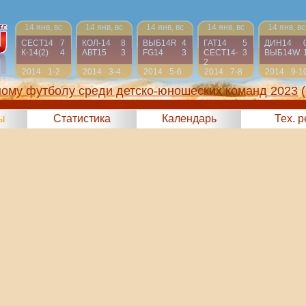
14 янв, вс
14 янв, вс
14 янв, вс
14 янв, вс
14 янв, вс
СЕСТ14
7
КОЛ-14
8
ВЫБ14R
4
ГАТ14
5
ДИН14
К-14(2)
4
АВТ15
3
FG14
3
СЕСТ14-
3
ВЫБ14W
2
2014
1-2
2014
3-4
2014
5-6
2014
7-8
2014
9-1
ному футболу среди детско-юношеских команд 2023
ы
Статистика
Календарь
Тех. 