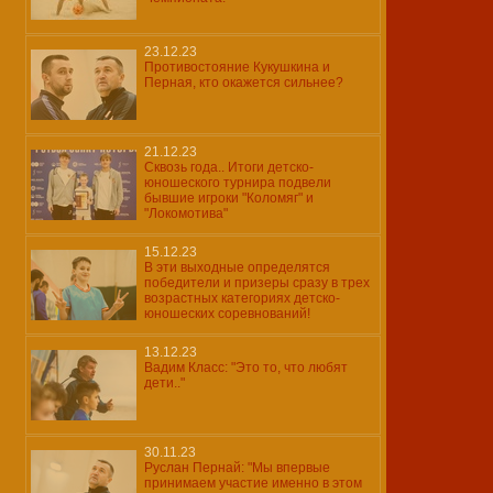
23.12.23
Противостояние Кукушкина и
Перная, кто окажется сильнее?
21.12.23
Сквозь года.. Итоги детско-
юношеского турнира подвели
бывшие игроки "Коломяг" и
"Локомотива"
15.12.23
В эти выходные определятся
победители и призеры сразу в трех
возрастных категориях детско-
юношеских соревнований!
13.12.23
Вадим Класс: "Это то, что любят
дети.."
30.11.23
Руслан Пернай: "Мы впервые
принимаем участие именно в этом