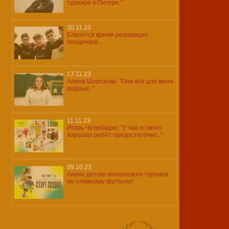
турнире в Питере."
30.11.23
Близится время решающих
поединков...
17.11.23
Алина Шорохова: "Они все для меня
родные.."
11.11.23
Игорь Челебадзе: "У нас и своих
хороших ребят предостаточно.."
09.10.23
Анонс детско-юношеского турнира
по пляжному футболу!