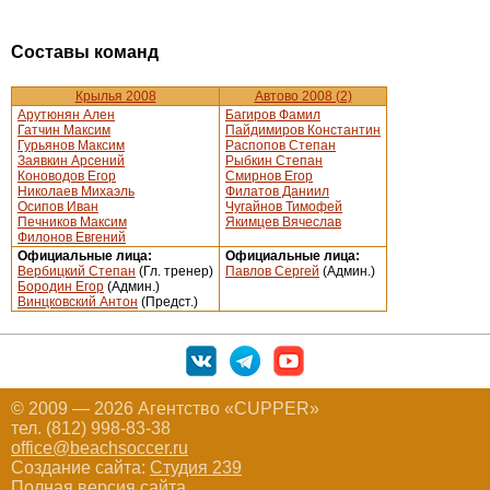
Составы команд
Крылья 2008
Автово 2008 (2)
Арутюнян Ален
Багиров Фамил
Гатчин Максим
Пайдимиров Константин
Гурьянов Максим
Распопов Степан
Заявкин Арсений
Рыбкин Степан
Коноводов Егор
Смирнов Егор
Николаев Михаэль
Филатов Даниил
Осипов Иван
Чугайнов Тимофей
Печников Максим
Якимцев Вячеслав
Филонов Евгений
Официальные лица:
Официальные лица:
Вербицкий Степан
(Гл. тренер)
Павлов Сергей
(Админ.)
Бородин Егор
(Админ.)
Винцковский Антон
(Предст.)
© 2009 — 2026 Агентство «CUPPER»
тел. (812) 998-83-38
office@beachsoccer.ru
Создание сайта:
Студия 239
Полная версия сайта