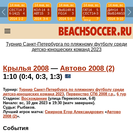
14 янв, вс
14 янв, вс
14 янв, вс
14 янв, вс
14 янв, вс
СЕСТ14
7
КОЛ-14
8
ВЫБ14R
4
ГАТ14
5
ДИН14
0
К-14(2)
4
АВТ15
3
FG14
3
СЕСТ14-
3
ВЫБ14W
10
2
2014
1-2
2014
3-4
2014
5-6
7-
2014
9-10
2014
8
Турнир Санкт-Петербурга по пляжному футболу среди
детско-юношеских команд 2023
Крылья 2008
—
Автово 2008 (2)
1:10 (0:4, 0:3, 1:3)
Турнир:
Турнир Санкт-Петербурга по пляжному футболу среди
детско-юношеских команд 2023
,
Первенство СПб 2008 г.р.
,
6 тур
Стадион:
Восхождение
(улица Перекопская, 6-8)
Начало: вс, 10 дек 2023 в 19:30 (матч завершен).
Судьи: Рыбаков.
Лучший игрок матча:
Смирнов Егор Александрович
«
Автово
2008 (2)
».
События