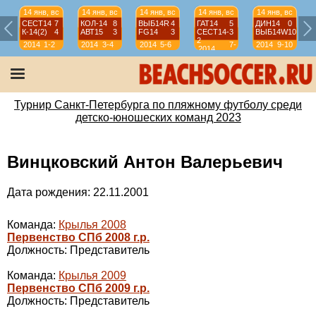
14 янв, вс
14 янв, вс
14 янв, вс
14 янв, вс
14 янв, вс
СЕСТ14
7
КОЛ-14
8
ВЫБ14R
4
ГАТ14
5
ДИН14
0
К-14(2)
4
АВТ15
3
FG14
3
СЕСТ14-
3
ВЫБ14W
10
2
2014
1-2
2014
3-4
2014
5-6
7-
2014
9-10
2014
8
Турнир Санкт-Петербурга по пляжному футболу среди
детско-юношеских команд 2023
Винцковский Антон Валерьевич
Дата рождения: 22.11.2001
Команда:
Крылья 2008
Первенство СПб 2008 г.р.
Должность: Представитель
Команда:
Крылья 2009
Первенство СПб 2009 г.р.
Должность: Представитель