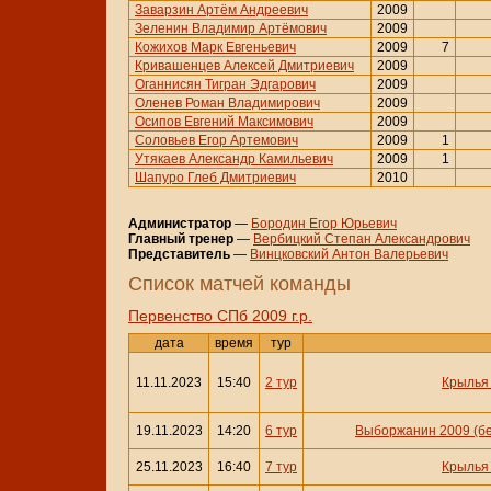
Заварзин Артём Андреевич
2009
Зеленин Владимир Артёмович
2009
Кожихов Марк Евгеньевич
2009
7
Кривашенцев Алексей Дмитриевич
2009
Оганнисян Тигран Эдгарович
2009
Оленев Роман Владимирович
2009
Осипов Евгений Максимович
2009
Соловьев Егор Артемович
2009
1
Утякаев Александр Камильевич
2009
1
Шапуро Глеб Дмитриевич
2010
Администратор
—
Бородин Егор Юрьевич
Главный тренер
—
Вербицкий Степан Александрович
Представитель
—
Винцковский Антон Валерьевич
Cписок матчей команды
Первенство СПб 2009 г.р.
дата
время
тур
11.11.2023
15:40
2 тур
Крылья
19.11.2023
14:20
6 тур
Выборжанин 2009 (б
25.11.2023
16:40
7 тур
Крылья