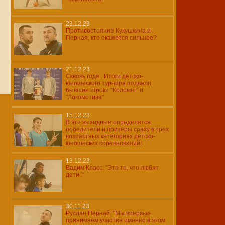
23.12.23
Противостояние Кукушкина и
Перная, кто окажется сильнее?
21.12.23
Сквозь года.. Итоги детско-
юношеского турнира подвели
бывшие игроки "Коломяг" и
"Локомотива"
15.12.23
В эти выходные определятся
победители и призеры сразу в трех
возрастных категориях детско-
юношеских соревнований!
13.12.23
Вадим Класс: "Это то, что любят
дети.."
30.11.23
Руслан Пернай: "Мы впервые
принимаем участие именно в этом