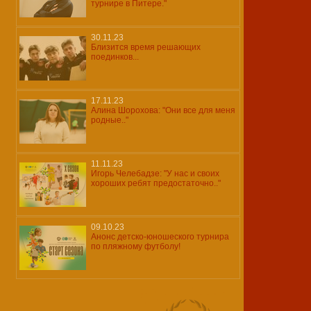
турнире в Питере."
30.11.23
Близится время решающих
поединков...
17.11.23
Алина Шорохова: "Они все для меня
родные.."
11.11.23
Игорь Челебадзе: "У нас и своих
хороших ребят предостаточно.."
09.10.23
Анонс детско-юношеского турнира
по пляжному футболу!