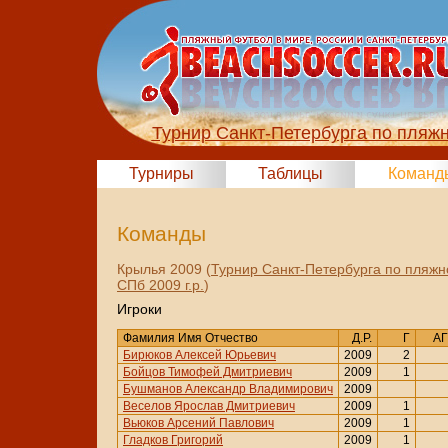
Турнир Санкт-Петербурга по пляж
Турниры
Таблицы
Команд
Команды
Крылья 2009 (
Турнир Санкт-Петербурга по пляжн
СПб 2009 г.р.
)
Игроки
Фамилия Имя Отчество
Д.Р.
Г
АГ
Бирюков Алексей Юрьевич
2009
2
Бойцов Тимофей Дмитриевич
2009
1
Бушманов Александр Владимирович
2009
Веселов Ярослав Дмитриевич
2009
1
Вьюков Арсений Павлович
2009
1
Гладков Григорий
2009
1