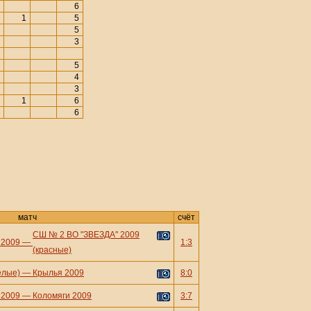
6
1
5
5
3
5
4
3
1
6
6
матч
счёт
СШ № 2 ВО "ЗВЕЗДА" 2009
 2009
—
1:3
(красные)
елые)
—
Крылья 2009
8:0
 2009
—
Коломяги 2009
3:7