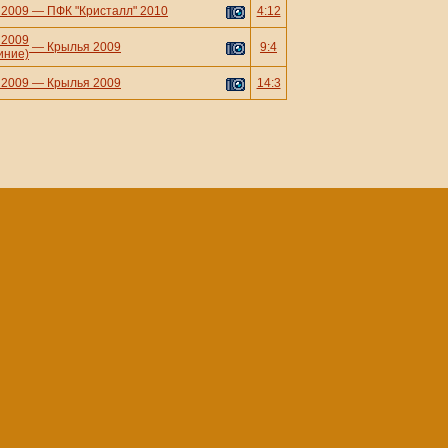
 2009
—
ПФК "Кристалл" 2010
4:12
 2009
—
Крылья 2009
9:4
иние)
 2009
—
Крылья 2009
14:3