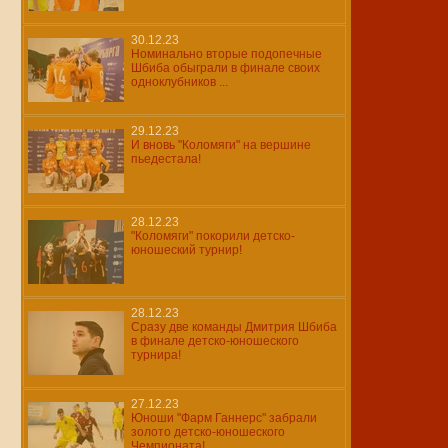
30.12.23
Номинально вторые подопечные
Шбиба обыграли в финале своих
одноклубников ...
29.12.23
И вновь "Коломяги" на вершине
пьедестала!
28.12.23
"Коломяги" покорили детско-
юношеский турнир!
28.12.23
Сразу две команды Дмитрия Шбиба
в финале детско-юношеского
турнира!
27.12.23
Юноши "Фарм Ганнерс" забрали
золото детско-юношеского
Чемпионата!