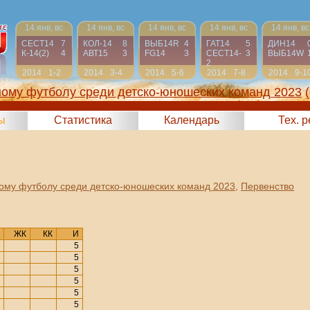
14 янв, вс
14 янв, вс
14 янв, вс
14 янв, вс
14 янв, вс
СЕСТ14
7
КОЛ-14
8
ВЫБ14R
4
ГАТ14
5
ДИН14
К-14(2)
4
АВТ15
3
FG14
3
СЕСТ14-
3
ВЫБ14W
2
2014
1-2
2014
3-4
2014
5-6
2014
7-8
2014
9-1
ному футболу среди детско-юношеских команд 2023
ы
Статистика
Календарь
Тех. 
ому футболу среди детско-юношеских команд 2023
,
Первенство
ЖК
КК
И
5
5
5
5
5
5