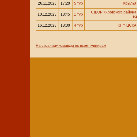
26.11.2023
17:20
5 тур
Крылья
СШОР Кировского района
10.12.2023
18:45
1 тур
(с
16.12.2023
18:30
4 тур
КПФ ЦСКА
На страницу команды по всем турнирам