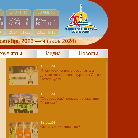
14 янв, вс
13 янв, сб
0
КИР15
4
КР-11
6
10
КИР14
6
ИС-11-О
2
0
2014
11-12
2011
9-10
(октябрь 2023 — январь 2024)
результаты
Медиа
Новости
16.01.24
Итоги юбилейного розыгрыша
детско-юношеского турнира Санкт-
Петербурга.
16.01.24
"Сестрорецк" прервал гегемонию
"Коломяг"!
12.01.24
Опять ли «Коломяги»?