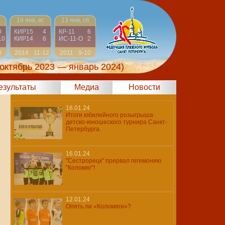
14 янв, вс
13 янв, сб
0
КИР15
4
КР-11
6
10
КИР14
6
ИС-11-О
2
0
2014
11-12
2011
9-10
(октябрь 2023 — январь 2024)
результаты
Медиа
Новости
16.01.24
Итоги юбилейного розыгрыша
детско-юношеского турнира Санкт-
Петербурга.
16.01.24
"Сестрорецк" прервал гегемонию
"Коломяг"!
12.01.24
Опять ли «Коломяги»?