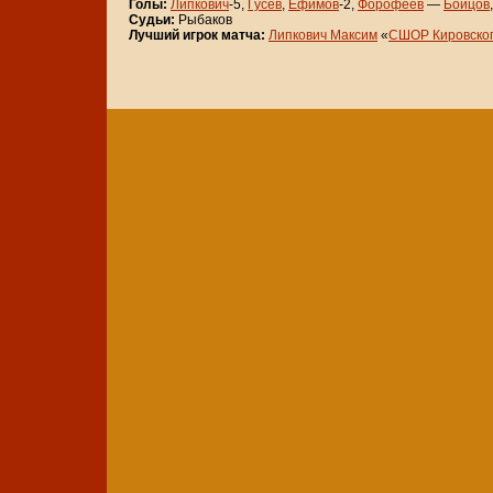
Голы:
Липкович
-5,
Гусев
,
Ефимов
-2,
Форофеев
—
Бойцов
Судьи:
Рыбаков
Лучший игрок матча:
Липкович Максим
«
СШОР Кировског