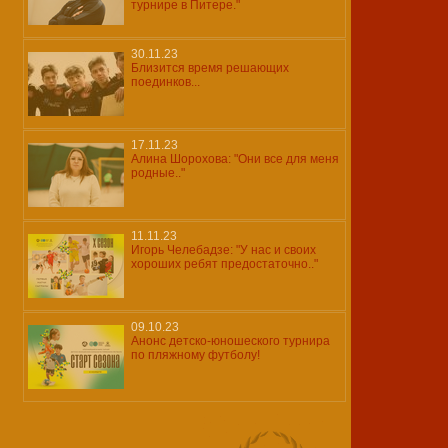
турнире в Питере."
30.11.23
Близится время решающих
поединков...
17.11.23
Алина Шорохова: "Они все для меня
родные.."
11.11.23
Игорь Челебадзе: "У нас и своих
хороших ребят предостаточно.."
09.10.23
Анонс детско-юношеского турнира
по пляжному футболу!