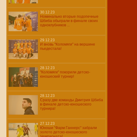
30.12.23
Номинально вторые подопечные
Шбиба обыграли в финале своих
одноклубников ...
29.12.23
И вновь "Коломяги" на вершине
пьедестала!
28.12.23
"Коломяги" покорили детско-
юношеский турнир!
28.12.23
Сразу две команды Дмитрия Шбиба
в финале детско-юношеского
турнира!
27.12.23
Юноши "Фарм Ганнерс" забрали
золото детско-юношеского
Чемпионата!