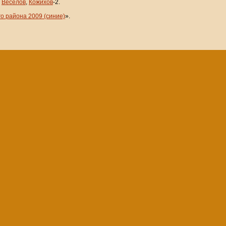
,
Веселов
,
Кожихов
-2.
о района 2009 (синие)
».