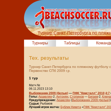
Турнир Санкт-Петербурга по пляж
Турниры
Таблицы
Команд
Тех. результаты
Турнир Санкт-Петербурга по пляжному футболу 
Первенство СПб 2009 г.р.
1 тур
Матч №
06.11.2023 13:10
Выборжанин 2009 (белые)
—
ПФК "Кристалл" 2010
4:7
Голы:
Аракелян
-2,
Антонян
,
Стопинов
—
Бигаев
-2,
Ключа
Предупреждения:
Аракелян
(
Выборжанин 2009 (белые)
)
Судьи:
Рыбаков
Лучший игрок матча:
Бублик Никита
«
ПФК "Кристалл" 20