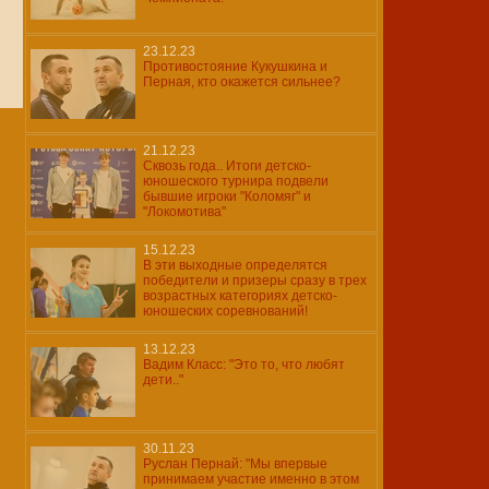
23.12.23
Противостояние Кукушкина и
Перная, кто окажется сильнее?
21.12.23
Сквозь года.. Итоги детско-
юношеского турнира подвели
бывшие игроки "Коломяг" и
"Локомотива"
15.12.23
В эти выходные определятся
победители и призеры сразу в трех
возрастных категориях детско-
юношеских соревнований!
13.12.23
Вадим Класс: "Это то, что любят
дети.."
30.11.23
Руслан Пернай: "Мы впервые
принимаем участие именно в этом