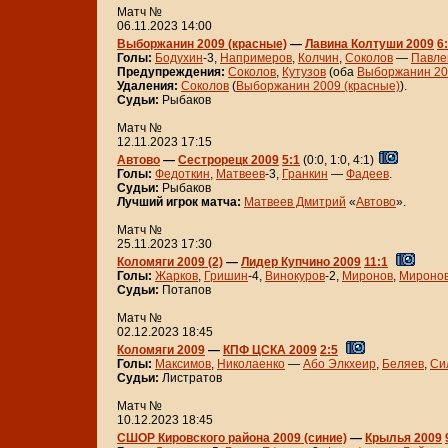
Матч №
06.11.2023 14:00
Выборжанин 2009 (красные)
—
Лавина Колтуши 2009
6
Голы:
Бодухин
-3,
Напримеров
,
Колчин
,
Соколов
—
Павле
Предупреждения:
Соколов
,
Кутузов
(оба
Выборжанин 20
Удаления:
Соколов
(
Выборжанин 2009 (красные)
).
Судьи:
Рыбаков
Матч №
12.11.2023 17:15
Автово
—
Сестрорецк 2009
5:1
(0:0, 1:0, 4:1)
Голы:
Федоткин
,
Матвеев
-3,
Гранкин
—
Фадеев
.
Судьи:
Рыбаков
Лучший игрок матча:
Матвеев Дмитрий
«
Автово
».
Матч №
25.11.2023 17:30
Коломяги 2009 (2)
—
Лидер Купчино 2009
11:1
Голы:
Жарков
,
Гришин
-4,
Винокуров
-2,
Миронов
,
Мироно
Судьи:
Потапов
Матч №
02.12.2023 18:45
Коломяги 2009
—
КПФ ЦСКА 2009
2:5
Голы:
Максимов
,
Николаенко
—
Або Элкхеир
,
Беляев
,
Си
Судьи:
Листратов
Матч №
10.12.2023 18:45
СШОР Кировского района 2009 (синие)
—
Крылья 2009