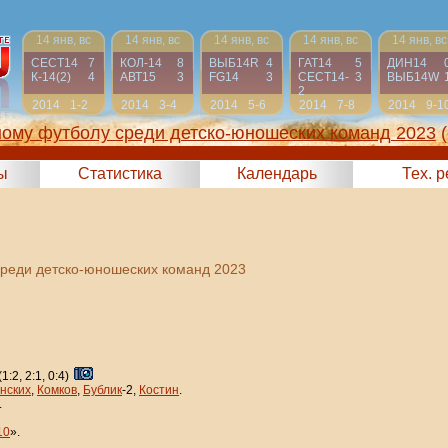
14 янв, вс
14 янв, вс
14 янв, вс
14 янв, вс
14 янв, вс
СЕСТ14
7
КОЛ-14
8
ВЫБ14R
4
ГАТ14
5
ДИН14
К-14(2)
4
АВТ15
3
FG14
3
СЕСТ14-
3
ВЫБ14W
2
2014
1-2
2014
3-4
2014
5-6
2014
7-8
2014
9-1
ному футболу среди детско-юношеских команд 2023
ы
Статистика
Календарь
Тех. 
среди детско-юношеских команд 2023
(1:2, 2:1, 0:4)
нских
,
Комков
,
Бублик
-2,
Костин
.
.
10
».