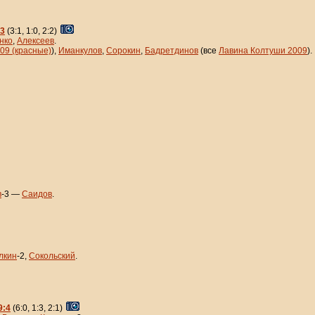
:3
(3:1, 1:0, 2:2)
нко
,
Алексеев
.
09 (красные)
),
Иманкулов
,
Сорокин
,
Бадретдинов
(все
Лавина Колтуши 2009
).
в
-3 —
Саидов
.
лкин
-2,
Сокольский
.
9:4
(6:0, 1:3, 2:1)