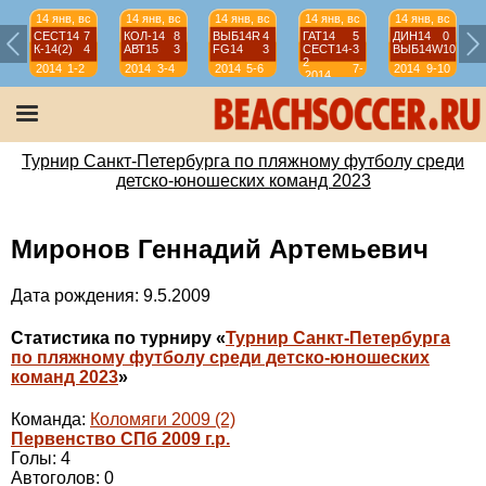
14 янв, вс
14 янв, вс
14 янв, вс
14 янв, вс
14 янв, вс
СЕСТ14
7
КОЛ-14
8
ВЫБ14R
4
ГАТ14
5
ДИН14
0
К-14(2)
4
АВТ15
3
FG14
3
СЕСТ14-
3
ВЫБ14W
10
2
2014
1-2
2014
3-4
2014
5-6
7-
2014
9-10
2014
8
Турнир Санкт-Петербурга по пляжному футболу среди
детско-юношеских команд 2023
Миронов Геннадий Артемьевич
Дата рождения: 9.5.2009
Статистика по турниру «
Турнир Санкт-Петербурга
по пляжному футболу среди детско-юношеских
команд 2023
»
Команда:
Коломяги 2009 (2)
Первенство СПб 2009 г.р.
Голы: 4
Автоголов: 0