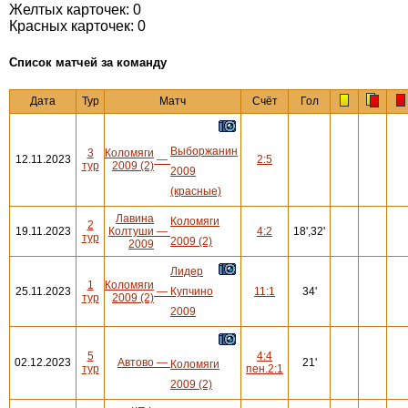
Желтых карточек: 0
Красных карточек: 0
Cписок матчей за команду
Дата
Тур
Матч
Счёт
Гол
Выборжанин
3
Коломяги
12.11.2023
—
2:5
тур
2009 (2)
2009
(красные)
Лавина
Коломяги
2
19.11.2023
Колтуши
—
4:2
18',32'
тур
2009 (2)
2009
Лидер
1
Коломяги
25.11.2023
—
Купчино
11:1
34'
тур
2009 (2)
2009
5
4:4
02.12.2023
Автово
—
21'
Коломяги
тур
пен.2:1
2009 (2)