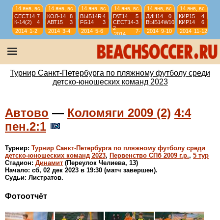
14 янв, вс
14 янв, вс
14 янв, вс
14 янв, вс
14 янв, вс
14 янв, вс
СЕСТ14
7
КОЛ-14
8
ВЫБ14R
4
ГАТ14
5
ДИН14
0
КИР15
4
К-14(2)
4
АВТ15
3
FG14
3
СЕСТ14-
3
ВЫБ14W
10
КИР14
6
2
2014
1-2
2014
3-4
2014
5-6
7-
2014
9-10
2014
11-12
2014
8
13 янв, сб
13 янв, сб
13 янв, сб
13 янв, сб
КР-11
6
ИС-11
3
ИС-11-О
12
КР-11
6
ИС-11-О
2
СШЛ11-2
3
СШЛ11-2
4
ИС-11
3
2011
9-10
2011
11-12
2011
9-12
2011
9-12
Турнир Санкт-Петербурга по пляжному футболу среди
детско-юношеских команд 2023
Автово
—
Коломяги 2009 (2)
4:4
пен.2:1
Турнир:
Турнир Санкт-Петербурга по пляжному футболу среди
детско-юношеских команд 2023
,
Первенство СПб 2009 г.р.
,
5 тур
Стадион:
Динамит
(Переулок Челиева, 13)
Начало: сб, 02 дек 2023 в 19:30 (матч завершен).
Судьи: Листратов.
Фотоотчёт