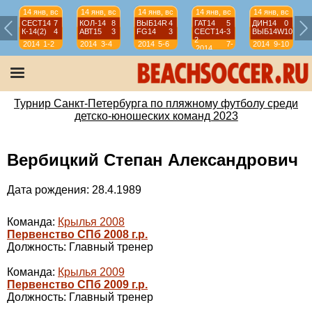
14 янв, вс
14 янв, вс
14 янв, вс
14 янв, вс
14 янв, вс
СЕСТ14
7
КОЛ-14
8
ВЫБ14R
4
ГАТ14
5
ДИН14
0
К-14(2)
4
АВТ15
3
FG14
3
СЕСТ14-
3
ВЫБ14W
10
2
2014
1-2
2014
3-4
2014
5-6
7-
2014
9-10
2014
8
Турнир Санкт-Петербурга по пляжному футболу среди
детско-юношеских команд 2023
Вербицкий Степан Александрович
Дата рождения: 28.4.1989
Команда:
Крылья 2008
Первенство СПб 2008 г.р.
Должность: Главный тренер
Команда:
Крылья 2009
Первенство СПб 2009 г.р.
Должность: Главный тренер