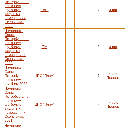
Петербурга по
пляжному
футболу в
Охта
1
7
игрок
закрытых
помещениях.
Осень-зима
2022
Чемпионат
Санкт-
Петербурга по
пляжному
футболу в
TIM
1
игрок
закрытых
помещениях.
Осень-зима
2022
Чемпионат
Санкт-
игрок,
Петербурга по
ЦПС "Пляж"
6
Тренер
пляжному
футболу 2022
Чемпионат
Санкт-
Петербурга по
пляжному
игрок,
футболу в
ЦПС "Пляж"
4
Тренер
закрытых
помещениях.
Осень-зима
2021
Чемпионат