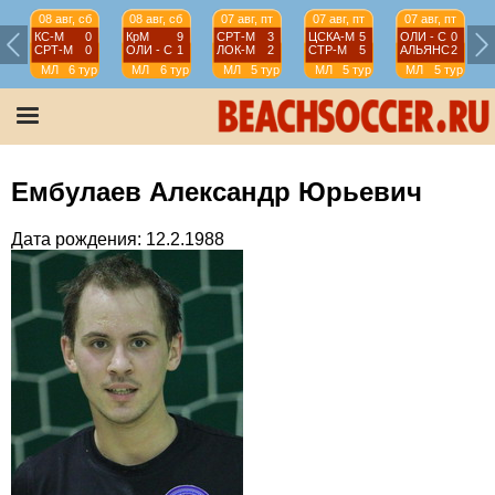
08 авг, сб
08 авг, сб
07 авг, пт
07 авг, пт
07 авг, пт
КС-М
0
КрМ
9
СРТ-М
3
ЦСКА-М
5
ОЛИ - С
0
СРТ-М
0
ОЛИ - С
1
ЛОК-М
2
СТР-М
5
АЛЬЯНС
2
МЛ
6 тур
МЛ
6 тур
МЛ
5 тур
МЛ
5 тур
МЛ
5 тур
Ембулаев Александр Юрьевич
Дата рождения: 12.2.1988