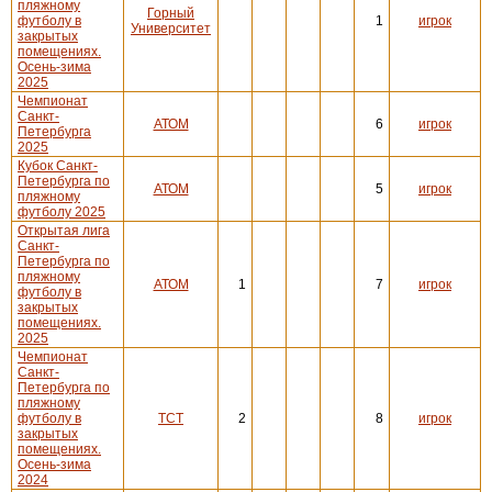
пляжному
Горный
футболу в
1
игрок
Университет
закрытых
помещениях.
Осень-зима
2025
Чемпионат
Санкт-
АТОМ
6
игрок
Петербурга
2025
Кубок Санкт-
Петербурга по
АТОМ
5
игрок
пляжному
футболу 2025
Открытая лига
Санкт-
Петербурга по
пляжному
АТОМ
1
7
игрок
футболу в
закрытых
помещениях.
2025
Чемпионат
Санкт-
Петербурга по
пляжному
футболу в
ТСТ
2
8
игрок
закрытых
помещениях.
Осень-зима
2024