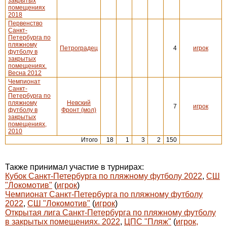
закрытых
помещениях
2018
Первенство
Санкт-
Петербурга по
пляжному
Петроградец
4
игрок
футболу в
закрытых
помещениях.
Весна 2012
Чемпионат
Санкт-
Петербурга по
пляжному
Невский
7
игрок
футболу в
Фронт (мол)
закрытых
помещениях,
2010
Итого
18
1
3
2
150
Также принимал участие в турнирах:
Кубок Санкт-Петербурга по пляжному футболу 2022
,
СШ
"Локомотив"
(
игрок
)
Чемпионат Санкт-Петербурга по пляжному футболу
2022
,
СШ "Локомотив"
(
игрок
)
Открытая лига Санкт-Петербурга по пляжному футболу
в закрытых помещениях. 2022
,
ЦПС "Пляж"
(
игрок,