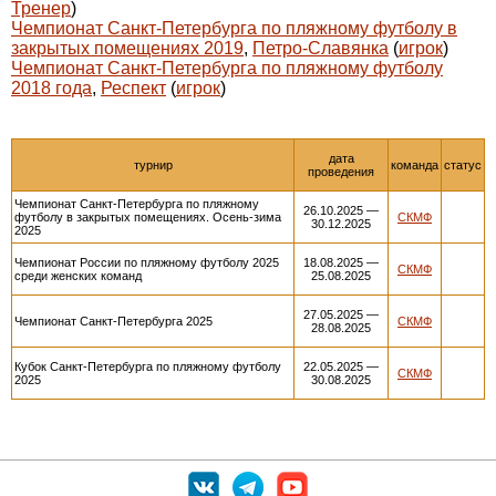
Тренер
)
Чемпионат Санкт-Петербурга по пляжному футболу в
закрытых помещениях 2019
,
Петро-Славянка
(
игрок
)
Чемпионат Санкт-Петербурга по пляжному футболу
2018 года
,
Респект
(
игрок
)
дата
турнир
команда
статус
проведения
Чемпионат Санкт-Петербурга по пляжному
26.10.2025 —
футболу в закрытых помещениях. Осень-зима
СКМФ
30.12.2025
2025
Чемпионат России по пляжному футболу 2025
18.08.2025 —
СКМФ
среди женских команд
25.08.2025
27.05.2025 —
Чемпионат Санкт-Петербурга 2025
СКМФ
28.08.2025
Кубок Санкт-Петербурга по пляжному футболу
22.05.2025 —
СКМФ
2025
30.08.2025