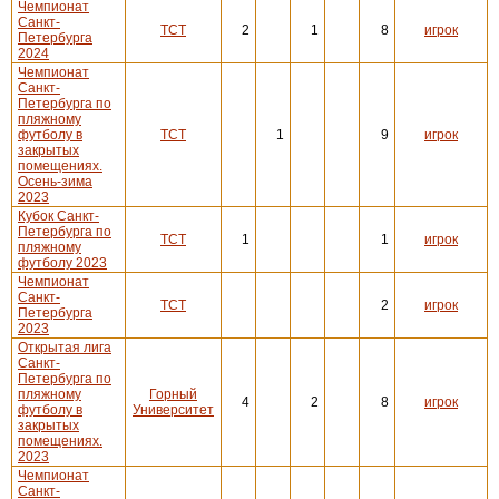
Чемпионат
Санкт-
ТСТ
2
1
8
игрок
Петербурга
2024
Чемпионат
Санкт-
Петербурга по
пляжному
футболу в
ТСТ
1
9
игрок
закрытых
помещениях.
Осень-зима
2023
Кубок Санкт-
Петербурга по
ТСТ
1
1
игрок
пляжному
футболу 2023
Чемпионат
Санкт-
ТСТ
2
игрок
Петербурга
2023
Открытая лига
Санкт-
Петербурга по
пляжному
Горный
4
2
8
игрок
футболу в
Университет
закрытых
помещениях.
2023
Чемпионат
Санкт-