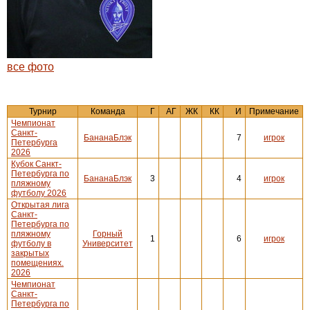
все фото
Турнир
Команда
Г
АГ
ЖК
КК
И
Примечание
Чемпионат
Санкт-
БананаБлэк
7
игрок
Петербурга
2026
Кубок Санкт-
Петербурга по
БананаБлэк
3
4
игрок
пляжному
футболу 2026
Открытая лига
Санкт-
Петербурга по
пляжному
Горный
1
6
игрок
футболу в
Университет
закрытых
помещениях.
2026
Чемпионат
Санкт-
Петербурга по