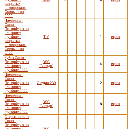
закрытых
помещениях.
Осень-зима
2022
Чемпионат
Санкт-
Петербурга по
пляжному
футболу в
TIM
1
игрок
закрытых
помещениях.
Осень-зима
2022
Кубок Санкт-
Петербурга по
BSC
4
игрок
пляжному
"Звезда"
футболу 2022
Чемпионат
Санкт-
Петербурга по
Студия 239
2
игрок
пляжному
футболу 2022
Чемпионат
Санкт-
BSC
Петербурга по
8
игрок
"Звезда"
пляжному
футболу 2022
Открытая лига
Санкт-
Петербурга по
пляжному
BSC