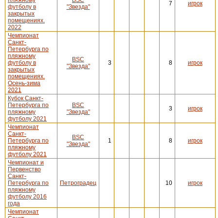
7
игрок
футболу в
"Звезда"
закрытых
помещениях.
2022
Чемпионат
Санкт-
Петербурга по
пляжному
BSC
футболу в
3
8
игрок
"Звезда"
закрытых
помещениях.
Осень-зима
2021
Кубок Санкт-
Петербурга по
BSC
3
игрок
пляжному
"Звезда"
футболу 2021
Чемпионат
Санкт-
BSC
Петербурга по
1
8
игрок
"Звезда"
пляжному
футболу 2021
Чемпионат и
Первенство
Санкт-
Петербурга по
Петроградец
10
игрок
пляжному
футболу 2016
года
Чемпионат