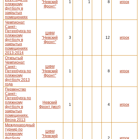
"Невский
1
1
8
игрок
пляжному
Фронт"
футболу в
закрытых
помещениях
Чемпионат
Санкт-
Петербурга по
ШФМ
пляжному
"Невский
3
12
игрок
футболу в
Фронт"
закрытых
помещениях
2013-2014
Открытый
Чемпионат
Санкт-
ШФМ
Петербурга по
"Невский
1
8
игрок
пляжному
Фронт"
футболу 2013
года
Первенство
Санкт-
Петербурга по
пляжному
Невский
1
4
игрок
футболу в
Фронт (мол)
закрытых
помещениях.
Весна 2013
Международный
турнир по
ШФМ
пляжному
"Невский
футболу
2
игрок