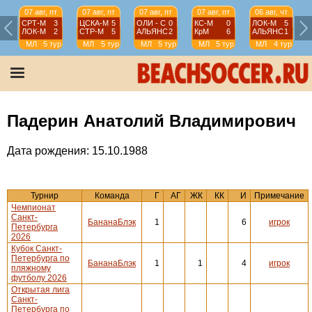
07 авг, пт
07 авг, пт
07 авг, пт
07 авг, пт
06 авг, чт
СРТ-М
3
ЦСКА-М
5
ОЛИ - С
0
КС-М
0
ЛОК-М
5
ЛОК-М
2
СТР-М
5
АЛЬЯНС
2
КрМ
6
АЛЬЯНС
1
МЛ
5 тур
МЛ
5 тур
МЛ
5 тур
МЛ
5 тур
МЛ
4 тур
Падерин Анатолий Владимирович
Дата рождения: 15.10.1988
Турнир
Команда
Г
АГ
ЖК
КК
И
Примечание
Чемпионат
Санкт-
БананаБлэк
1
6
игрок
Петербурга
2026
Кубок Санкт-
Петербурга по
БананаБлэк
1
1
4
игрок
пляжному
футболу 2026
Открытая лига
Санкт-
Петербурга по