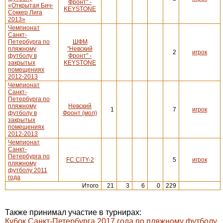
Фронт" -
«Открытая Бич-
KEYSTONE
Соккер Лига
2013»
Чемпионат
Санкт-
Петербурга по
ШФМ
пляжному
"Невский
2
игрок
футболу в
Фронт" -
закрытых
KEYSTONE
помещениях
2012-2013
Чемпионат
Санкт-
Петербурга по
пляжному
Невский
1
7
игрок
футболу в
Фронт (мол)
закрытых
помещениях
2012-2013
Чемпионат
Санкт-
Петербурга по
FC CITY-2
5
игрок
пляжному
футболу 2011
года
Итого
21
3
6
0
229
Также принимал участие в турнирах:
Кубок Санкт-Петербурга 2017 года по пляжному футболу