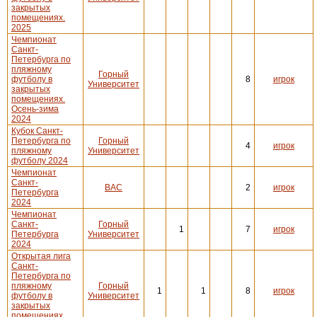
закрытых
помещениях.
2025
Чемпионат
Санкт-
Петербурга по
пляжному
Горный
футболу в
8
игрок
Университет
закрытых
помещениях.
Осень-зима
2024
Кубок Санкт-
Петербурга по
Горный
4
игрок
пляжному
Университет
футболу 2024
Чемпионат
Санкт-
ВАС
2
игрок
Петербурга
2024
Чемпионат
Санкт-
Горный
1
7
игрок
Петербурга
Университет
2024
Открытая лига
Санкт-
Петербурга по
пляжному
Горный
1
1
8
игрок
футболу в
Университет
закрытых
помещениях.