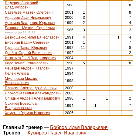
Падерин Анатолий
1988
1
8
Владимирович
Савельев Матвей Олегович
2001
1
8
Андреев Иван Николаевич
2000
3
7
Артемов Владимир Юрьевич
1999
2
4
Бакланов Михаил Сергеевич
в
1986
3
2
команде до 13.11.23
Безнощенко Илья Вячеславович
1991
4
1
4
Биберин Вадим Сергеевич
2001
1
7
Груздев Павел Юрьевич
1992
11
8
Дробот Сергей Васильевич
1992
2
Игнатьев Глеб Владимирович
2004
Кедо Томас Станислович
1990
5
1
8
Лебедев Андрей Павлович
1997
Лелен Алекса
1994
Мжельский Михаил
1995
Вячеславович
Плаксин Александр Иванович
2000
Прокофьев Илья Александрович
2003
Спицын Андрей Александрович
1998
1
1
2
Сухачев Всеволод
1994
1
7
Владиславович
Хомутов Герман Игоревич
2005
Главный тренер
—
Бобров Илья Валерьевич
Тренер
—
Кумиров Павел Иванович