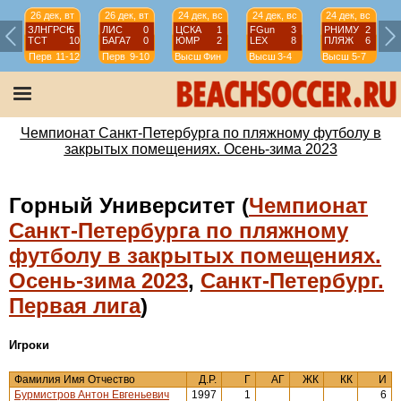
26 дек, вт
26 дек, вт
24 дек, вс
24 дек, вс
24 дек, вс
ЗЛНГРСК
5
ЛИС
0
ЦСКА
1
FGun
3
РНИМУ
2
ТСТ
10
БАГА7
0
ЮМР
2
LEX
8
ПЛЯЖ
6
Перв
11-12
Перв
9-10
Высш
Фин
Высш
3-4
Высш
5-7
Чемпионат Санкт-Петербурга по пляжному футболу в
закрытых помещениях. Осень-зима 2023
Горный Университет (
Чемпионат
Санкт-Петербурга по пляжному
футболу в закрытых помещениях.
Осень-зима 2023
,
Санкт-Петербург.
Первая лига
)
Игроки
Фамилия Имя Отчество
Д.Р.
Г
АГ
ЖК
КК
И
Бурмистров Антон Евгеньевич
1997
1
6