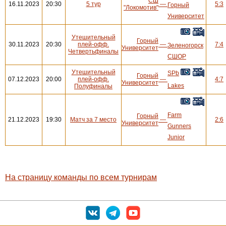
СШ
16.11.2023
20:30
5 тур
—
5:3
Горный
"Локомотив"
Университет
Утешительный
Горный
30.11.2023
20:30
плей-офф.
—
7:4
Зеленогорск
Университет
Четвертьфиналы
СШОР
Утешительный
SPb
Горный
07.12.2023
20:00
плей-офф.
—
4:7
Университет
Lakes
Полуфиналы
Farm
Горный
21.12.2023
19:30
Матч за 7 место
—
2:6
Университет
Gunners
Junior
На страницу команды по всем турнирам