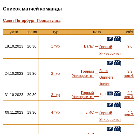
Cписок матчей команды
Санкт-Петербург. Первая лига
дата
время
тур
матч
счёт
18.10.2023
20:30
1 тур
Бага7
—
9:6
Горный
Университет
Farm
Горный
3:3
24.10.2023
19:30
2 тур
—
Университет
пен.4
Gunners
Junior
Горный
4:4
ТСТ
31.10.2023
20:30
3 тур
—
Университет
пен.3
5:5
09.11.2023
19:30
4 тур
ЛИС
—
Горный
пен.3
Университет