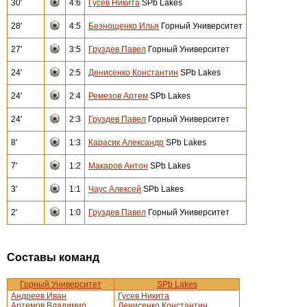
30'
4:6
Гусев Никита
SPb Lakes
28'
4:5
Безнощенко Илья
Горный Университет
27'
3:5
Груздев Павел
Горный Университет
24'
2:5
Денисенко Константин
SPb Lakes
24'
2:4
Ремезов Артем
SPb Lakes
24'
2:3
Груздев Павел
Горный Университет
8'
1:3
Карасик Александр
SPb Lakes
7'
1:2
Макаров Антон
SPb Lakes
3'
1:1
Чаус Алексей
SPb Lakes
2'
1:0
Груздев Павел
Горный Университет
Составы команд
Горный Университет
SPb Lakes
Андреев Иван
Гусев Никита
Артемов Владимир
Денисенко Константин