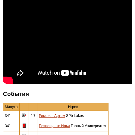
События
Минута
Игрок
34'
4:7
Ремезов Артем
SPb Lakes
34'
Безнощенко Илья
Горный Университет