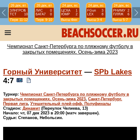
26 дек, вт
26 дек, вт
24 дек, вс
24 дек, вс
24 дек, вс
ЗЛНГРСК
5
ЛИС
0
ЦСКА
1
FGun
3
РНИМУ
2
ТСТ
10
БАГА7
0
ЮМР
2
LEX
8
ПЛЯЖ
6
Перв
11-12
Перв
9-10
Высш
Фин
Высш
3-4
Высш
5-7
Чемпионат Санкт-Петербурга по пляжному футболу в
закрытых помещениях. Осень-зима 2023
Горный Университет
—
SPb Lakes
4:7
Турнир:
Чемпионат Санкт-Петербурга по пляжному футболу в
закрытых помещениях. Осень-зима 2023
,
Санкт-Петербург.
Первая лига
,
Утешительный плей-офф. Полуфиналы
Стадион:
Динамит
(Переулок Челиева, 13)
Начало: чт, 07 дек 2023 в 20:00 (матч завершен).
Судьи: Степанов, Небольсин.