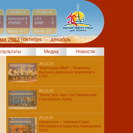
23 дек, сб
23 дек, сб
2
Кристалл
9
LEX
1
6
РНИМУ
3
ЮМР
6
Высш
5-7
Высш
1/2
ма 2023
(октябрь — декабрь
результаты
Медиа
Новости
26.12.23
"Краснодар-ЮМР" - Чемпионы
Высшего дивизиона Чемпионата
СПБ!
26.12.23
"Артис" всё-таки стал Чемпионом!
Серебряного Кубка..
25.12.23
«Кристалл» – Чемпион Санкт-
Петербурга в закрытых помещениях
2023!