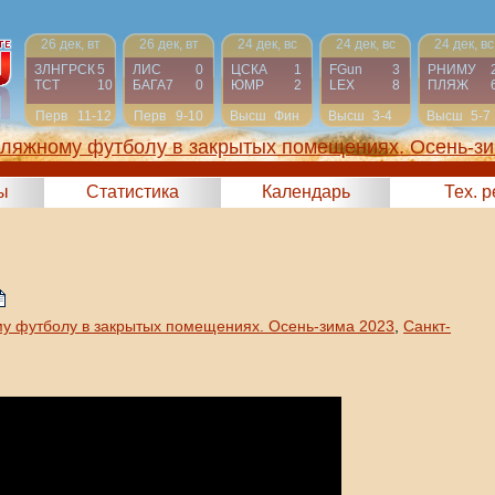
26 дек, вт
26 дек, вт
24 дек, вс
24 дек, вс
24 дек, вс
ЗЛНГРСК
5
ЛИС
0
ЦСКА
1
FGun
3
РНИМУ
ТСТ
10
БАГА7
0
ЮМР
2
LEX
8
ПЛЯЖ
Перв
11-12
Перв
9-10
Высш
Фин
Высш
3-4
Высш
5-7
пляжному футболу в закрытых помещениях. Осень-зи
2023)
ы
Статистика
Календарь
Тех. 
у футболу в закрытых помещениях. Осень-зима 2023
,
Санкт-