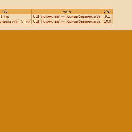
тур
матч
счёт
1 тур
СШ "Локомотив" — Горный Университет
9:1
льный этап. 5 тур
СШ "Локомотив" — Горный Университет
10:0