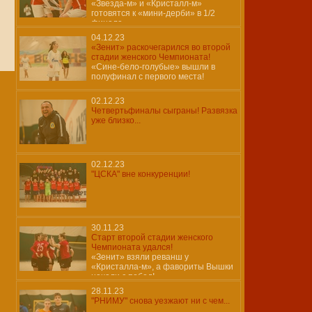
«Звезда-м» и «Кристалл-м»
готовятся к «мини-дерби» в 1/2
финала
04.12.23
«Зенит» раскочегарился во второй
стадии женского Чемпионата!
«Сине-бело-голубые» вышли в
полуфинал с первого места!
02.12.23
Четвертьфиналы сыграны! Развязка
уже близко...
02.12.23
"ЦСКА" вне конкуренции!
30.11.23
Старт второй стадии женского
Чемпионата удался!
«Зенит» взяли реванш у
«Кристалла-м», а фавориты Вышки
начали с побед!
28.11.23
"РНИМУ" снова уезжают ни с чем...