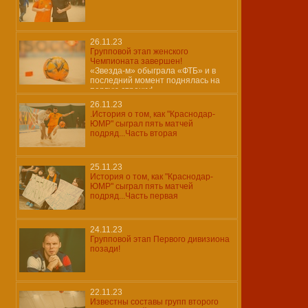
26.11.23
Групповой этап женского
Чемпионата завершен!
«Звезда-м» обыграла «ФТБ» и в
последний момент поднялась на
первую строчку!
26.11.23
.История о том, как "Краснодар-
ЮМР" сыграл пять матчей
подряд...Часть вторая
25.11.23
История о том, как "Краснодар-
ЮМР" сыграл пять матчей
подряд...Часть первая
24.11.23
Групповой этап Первого дивизиона
позади!
22.11.23
Известны составы групп второго