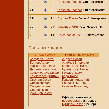
23'
4:1
Горчагов Ярослав
СШ "Локомотив"
21'
3:1
Горчагов Ярослав
СШ "Локомотив"
21'
2:1
Груздев Павел
Горный Университет
10'
2:0
Туханцев Роман
СШ "Локомотив"
7'
1:0
Самуйлов Денис
СШ "Локомотив"
Составы команд
СШ "Локомотив"
Горный Университет
Богодаев Никита
Андреев Иван
Волков Артем
Артемов Владимир
Горчагов Ярослав
Безнощенко Илья
Джишкариани Тимур
Бурмистров Антон
Капшуков Александр
Груздев Павел
Комиссаров Дмитрий
Кедо Томас
Овсепян Овсеп
Падерин Анатолий
Орлов Кирилл
Савельев Матвей
Самуйлов Денис
Сухачев Всеволод
Сергеев Марк
Туханцев Роман
Официальные лица:
Бобров Илья
(Гл. тренер)
Кумиров Павел
(Тренер)