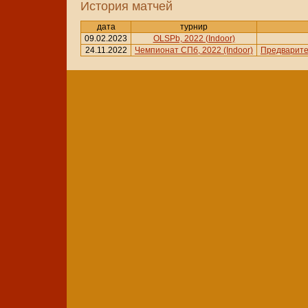
История матчей
дата
турнир
09.02.2023
OLSPb, 2022 (Indoor)
24.11.2022
Чемпионат СПб, 2022 (Indoor)
Предварите