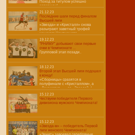
Поход за титулом успешно
завершен!
21.12.23
Последние шаги перед финалом
Высшей лиги
«Звезда» и «Кристалл» снова
разыграют заветный трофей
женского Чемпионата
19.12.23
"РНИМУ" добывают свои первые
очки в Чемпионате ...
Групповой этап позади..
18.12.23
Второй этап Высшей лиги подошел
к концу!
«Сборницы» сразятся в
полуфинале с «Кристаллом», а
«Локомотив» — со «Звездой»!
15.12.23
Чествуем победителя Первого
дивизиона мужского Чемпионата!
15.12.23
«Звезда-м» – победитель Первой
лиги женского Чемпионата!
«Зенит» завоевал серебряные