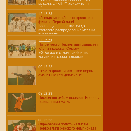
медали, а «КПРФ-Урицк» взял
«бронзу»
12.12.23
«Звезда-м» и «Зенит» сразятся в
финале Первой лиги!
Всего один шаг остается до
итогового распределения мест на
пьедестале
11.12.23
Пятое место Первой лиги занимает
«Ленинградская Семья»!
«ФТБ» дали отличный бой, но
уступили в серии пенальти!
09.12.23
"Лекс" зарабатывают свои первые
очки в Высшем дивизионе..
08.12.23
Последний рубеж пройден! Впереди
- финальные матчи...
06.12.23
Определены полуфиналисты
Первой лиги женского Чемпионата!