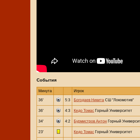
События
Минута
Игрок
36'
5:3
Богодаев Никита
СШ "Локомотив"
36'
4:3
Кедо Томас
Горный Университет
34'
4:2
Бурмистров Антон
Горный Универси
23'
Кедо Томас
Горный Университет