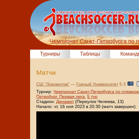
Чемпионат Санкт-Петербурга по 
Турниры
Таблицы
Команд
Матчи
СШ "Локомотив"
—
Горный Университет
5:3
Турнир:
Чемпионат Санкт-Петербурга по пляжном
Петербург. Первая лига
,
5 тур
Стадион:
Динамит
(Переулок Челиева, 13)
Начало: чт, 16 ноя 2023 в 20:30 (матч завершен).