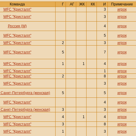
Команда
Г
АГ
ЖК
КК
И
Примечание
WFC "Кристалл"
3
игрок
WFC "Кристалл"
3
игрок
Россия (W)
4
игрок
WFC "Кристалл"
5
игрок
WFC "Кристалл"
2
3
игрок
WFC "Кристалл"
5
7
игрок
WFC "Кристалл"
1
1
4
игрок
WFC "Кристалл"
1
игрок
WFC "Кристалл"
2
8
игрок
WFC "Кристалл"
3
игрок
Санкт-Петербурга (женская)
5
5
игрок
WFC "Кристалл"
4
игрок
Санкт-Петербурга (женская)
3
3
игрок
WFC "Кристалл"
4
1
4
игрок
WFC "Кристалл"
3
8
игрок
WFC "Кристалл"
1
3
игрок