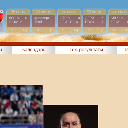
09 авг, вс
09 авг, вс
09 авг, вс
09 авг, вс
09 авг, вс
ЛОК-М
0
Кронверк
8
СТР-М
10
ДЕРЗ
5
АЛЬЯНС
ЦСКА-М
1
ТИДР
8
ОЛИ - С
4
ВОЛК
7
КС-М
МЛ
7 тур
ВТР
3 тур
МЛ
7 тур
ВТР
3 тур
МЛ
7 т
ы
Календарь
Тех. результаты
М