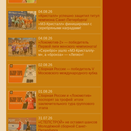
04.08.26
«Кристалл» успешно защитил титул
чемпиона Санкт-Петербурга!
«МЗ-Кристалл» финишировал с
серебряными наградами!
04.08.26
«Локомотив-2» — победитель
Первой лиги женского чемпионата!
«Серебро» ушло «МЗ-Кристаллу-
м», а «бронза» — «Легио»!
02.08.26
Сборная России — победитель V
Московского международного кубка
01.08.26
Сборная России и «Локомотив»
поспорят за трофей: итоги
заключительного тура группового
этапа
31.07.26
«СТЕПСТРОЙ» не оставил шансов
Молодёжной сборной Санкт-
Петербурга