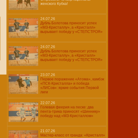
женского Кубка!
24.07.26
Дубль Болотова приносит успех
«МЗ-Кристаллу», а «Кристалл»
вырывает победу у «СТЕПСТРОЯ»
24.07.26
Дубль Болотова приносит успех
«МЗ-Кристаллу», а «Кристалл»
вырывает победу у «СТЕПСТРОЯ»
23.07.26
Первое поражение «Атома», камбэк
«ПСК-Кристалла» и победа
«ЛИСов»: яркие события Первой
лиги
22.07.26
Голевая феерия на песке: два
пента-трика приносят «Шиннику»
победу над «МЗ-Кристаллом»
21.07.26
Мастер-класс от гранда: «Кристалл»