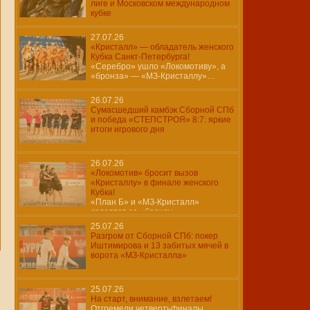
лиге и Московском международном
кубке
27.07.26
«Кристалл» — обладатель женского
Кубка Санкт-Петербурга!
«Серебро» ушло «Локомотиву», а
«бронза» — «МЗ-Кристаллу»…
26.07.26
Сумасшедший камбэк Сборной СПб
и победа «СТЕПСТРОЯ» 8:7: яркие
итоги игрового дня
26.07.26
«Локомотив» бросит вызов
«Кристаллу» в финале женского
Кубка!
«План Б» и «МЗ-Кристалл»
сразятся за «бронзу»…
25.07.26
Разгром от Сборной СПб: покер
Иштимирова и 13 забитых мячей в
ворота «МЗ-Кристалла»
25.07.26
На старт, внимание, взлетаем!
Отгремели четвертьфиналы