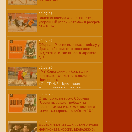
31.07.26
Волевая победа «БананаБлэк»,
уверенный успех «Атома» и разгром
от «ТСТ»
31.07.26
Сборная России вырывает победу у
Ирана, «Локомотив» сохраняет
лидерство: итоги второго игрового
дня
31.07.26
«МЗ-Кристалл» и «Кристалл»
разыграют «золото» женского
Чемпионата!
«СШОР №2 – Кристалл»
финишировал с «бронзой»!
30.07.26
Старт с характером: Сборная
Россия вырывает победу на
последних минутах, «Локомотив»
громит соперника со счётом 18:1
29.07.26
Михаил Лихачёв — об итогах этапа
Чемпионата России, Молодёжной