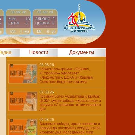
09 авг, вс
08 авг, сб
3
КрМ
13
АЛЬЯНС
2
4
СРТ-М
3
ЦСКА-М
6
ур
МЛ
7 тур
МЛ
6 тур
едиа
Новости
Документы
08.08.26
«Кристалл» громит «Олимп»,
«Строгино» одолевает
«Локомотив», ЦСКА и «Крылья
Советов» берут по три очка
07.08.26
Громкий успех «Саратова», камбэк
ЦСКА, сухая победа «Кристалла» и
триумф «Строгино»: итоги игрового
дня
06.08.26
Волевые победы, яркие развязки и
борьба до последних секунд: итоги
игрового дня Молодёжной лиги