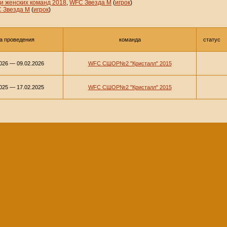
и женских команд 2018
,
WFC Звезда М
(
игрок
)
 Звезда М
(
игрок
)
а проведения
команда
статус
2026 — 09.02.2026
WFC СШОР№2 "Кристалл" 2015
2025 — 17.02.2025
WFC СШОР№2 "Кристалл" 2015