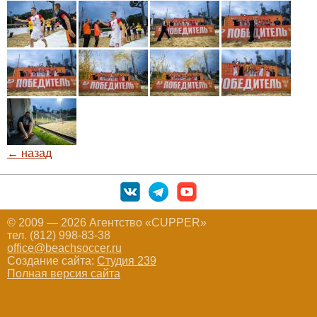
← назад
© 2009 — 2026 Агентство «CUPPER»
тел. (812) 998-83-38
office@beachsoccer.ru
Создание сайта:
Студия 239
Полная версия сайта