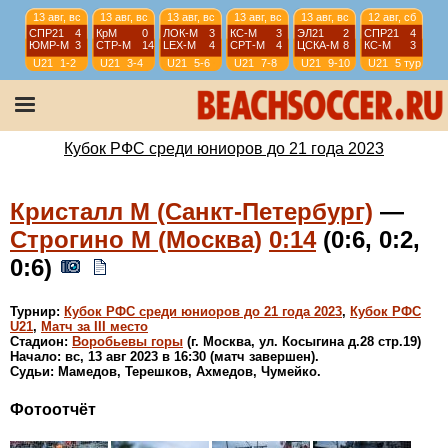
13 авг, вс
13 авг, вс
13 авг, вс
13 авг, вс
13 авг, вс
12 авг, сб
СПР21
4
КрМ
0
ЛОК-М
3
КС-М
3
ЭЛ21
2
СПР21
4
ЮМР-М
3
СТР-М
14
LEX-М
4
СРТ-М
4
ЦСКА-М
8
КС-М
3
U21
1-2
U21
3-4
U21
5-6
U21
7-8
U21
9-10
U21
5 тур
12 авг, сб
12 авг, сб
12 авг, сб
11 авг, пт
КрМ
15
ЦСКА-М
3
ЮМР-М
5
ЛОК-М
6
ЭЛ21
5
LEX-М
9
СРТ-М
2
КС-М
4
U21
5 тур
U21
5 тур
U21
5 тур
U21
4 тур
Кубок РФС среди юниоров до 21 года 2023
Кристалл М (Санкт-Петербург)
—
Строгино М (Москва)
0:14
(0:6, 0:2,
0:6)
Турнир:
Кубок РФС среди юниоров до 21 года 2023
,
Кубок РФС
U21
,
Матч за III место
Стадион:
Воробьевы горы
(г. Москва, ул. Косыгина д.28 стр.19)
Начало: вс, 13 авг 2023 в 16:30 (матч завершен).
Судьи: Мамедов, Терешков, Ахмедов, Чумейко.
Фотоотчёт