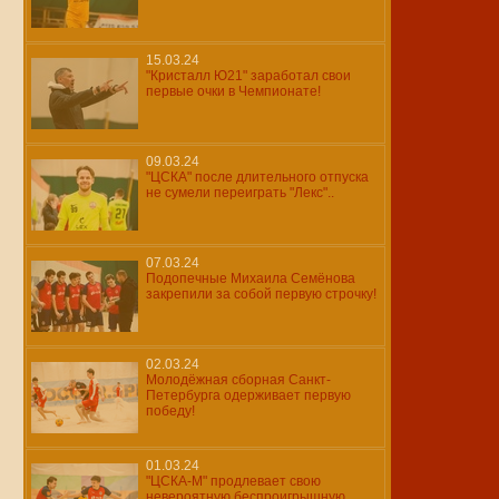
15.03.24
"Кристалл Ю21" заработал свои
первые очки в Чемпионате!
09.03.24
"ЦСКА" после длительного отпуска
не сумели переиграть "Лекс"..
07.03.24
Подопечные Михаила Семёнова
закрепили за собой первую строчку!
02.03.24
Молодёжная сборная Санкт-
Петербурга одерживает первую
победу!
01.03.24
"ЦСКА-М" продлевает свою
невероятную беспроигрышную