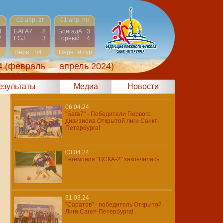
02 апр, вт
01 апр, пн
3
БАГА7
8
БригадА
3
2
FGJ
3
Горный
4
Перв
1/4
Перв
9 тур
4
(февраль — апрель 2024)
результаты
Медиа
Новости
06.04.24
"Бага7" - Победители Первого
дивизиона Открытой лиги Санкт-
Петербурга!
03.04.24
Гегемония "ЦСКА-2" закончилась..
31.03.24
"Саратов" - победитель Открытой
Лиги Санкт-Петербурга!