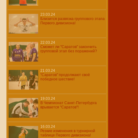
23.03.24
Близится развязка группового этапа
Первого дивизиона!
22.03.24
Сможет ли "Саратов" закончить
групповой этап без поражений?
21.03.24
"Саратов" продолжают своё
победное шествие!
19.03.24
В Чемпионат Санкт-Петербурга
врывается "Саратов"!
16.03.24
Резкие изменения в турнирной
таблице Первого дивизиона!