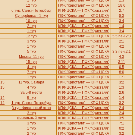
1 тур
ПФК "Кристалл" — КПФ ЦСКА
2:3
12 тур
ПФК "Кристалл" — КПФ ЦСКА
18:6
6 тур. Санкт-Петербург
КПФ ЦСКА — ПФК "Кристалл"
2:7
Суперфинал. 1 тур
ПФК "Кристалл" — КПФ ЦСКА
8:3
10 тур
ПФК "Кристалл" — КПФ ЦСКА
3:4
2 тур
КПФ ЦСКА — ПФК "Кристалл"
1:4
1 тур
КПФ ЦСКА — ПФК "Кристалл"
3:4
12 тур
ПФК "Кристалл" — КПФ ЦСКА
5:5 пен.2:3
3 тур
КПФ ЦСКА — ПФК "Кристалл"
2:1
1 тур
ПФК "Кристалл" — КПФ ЦСКА
4:2
5 тур
ПФК "Кристалл" — КПФ ЦСКА
3:3 пен.2:1
Москва. 11 тур
ПФК "Кристалл" — КПФ ЦСКА
4:3
15 тур
КПФ ЦСКА — ПФК "Кристалл"
3:11
4 тур
КПФ ЦСКА — ПФК "Кристалл"
0:5
7 тур
ПФК "Кристалл" — КПФ ЦСКА
8:0
1 тур
ПФК "Кристалл" — КПФ ЦСКА
11:1
015
11 тур. Самара
ПФК "Кристалл" — КПФ ЦСКА
3:2
015
4 тур
КПФ ЦСКА — ПФК "Кристалл"
1:3
За 5-8 места
КПФ ЦСКА — ПФК "Кристалл"
2:6
014
9 тур
КПФ ЦСКА — ПФК "Кристалл"
1:4
014
1 тур. Санкт-Петербург
ПФК "Кристалл" — КПФ ЦСКА
3:2
3 тур. Финальный этап
КПФ ЦСКА — ПФК "Кристалл"
2:4
3 тур
КПФ ЦСКА — ПФК "Кристалл"
2:4
Финальный матч
КПФ ЦСКА — ПФК "Кристалл"
3:5
3 тур
ПФК "Кристалл" — КПФ ЦСКА
7:1
1 тур
КПФ ЦСКА — ПФК "Кристалл"
0:2
2 тур
ПФК "Кристалл" — КПФ ЦСКА
3:2