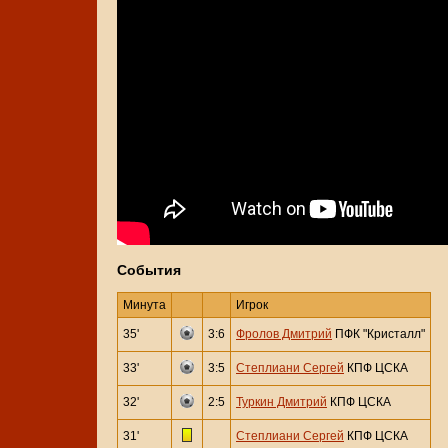
События
Минута
Игрок
35'
3:6
Фролов Дмитрий
ПФК "Кристалл"
33'
3:5
Степлиани Сергей
КПФ ЦСКА
32'
2:5
Туркин Дмитрий
КПФ ЦСКА
31'
Степлиани Сергей
КПФ ЦСКА