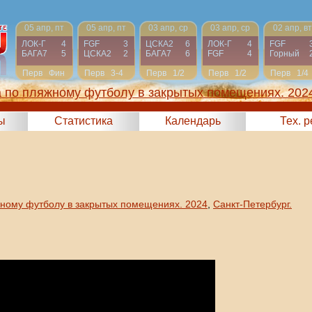
05 апр, пт
05 апр, пт
03 апр, ср
03 апр, ср
02 апр, вт
ЛОК-Г
4
FGF
3
ЦСКА2
6
ЛОК-Г
4
FGF
БАГА7
5
ЦСКА2
2
БАГА7
6
FGF
4
Горный
Перв
Фин
Перв
3-4
Перв
1/2
Перв
1/2
Перв
1/4
а по пляжному футболу в закрытых помещениях. 202
ы
Статистика
Календарь
Тех. 
жному футболу в закрытых помещениях. 2024
,
Санкт-Петербург.