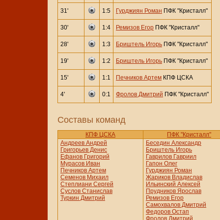
31'
1:5
Гурджиян Роман
ПФК "Кристалл"
30'
1:4
Ремизов Егор
ПФК "Кристалл"
28'
1:3
Бриштель Игорь
ПФК "Кристалл"
19'
1:2
Бриштель Игорь
ПФК "Кристалл"
15'
1:1
Печников Артем
КПФ ЦСКА
4'
0:1
Фролов Дмитрий
ПФК "Кристалл"
Составы команд
КПФ ЦСКА
ПФК "Кристалл"
Андреев Андрей
Беседин Александр
Григорьев Денис
Бриштель Игорь
Ефанов Григорий
Гаврилов Гавриил
Мурасов Иван
Гапон Олег
Печников Артем
Гурджиян Роман
Семенов Михаил
Жариков Владислав
Степлиани Сергей
Ильинский Алексей
Суслов Станислав
Прудников Ярослав
Туркин Дмитрий
Ремизов Егор
Самохвалов Дмитрий
Федоров Остап
Фролов Дмитрий