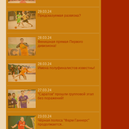
29.03.24
Предсказуемая развязка?
28.03.24
Финишная прямая Первого
дивизиона!
28.03.24
Имена полуфиналистов известны!
27.03.24
"Саратов" прошли групповой этап
без поражений!
23.03.24
Чёрная полоса "Фарм Ганнерс"
продолжается..