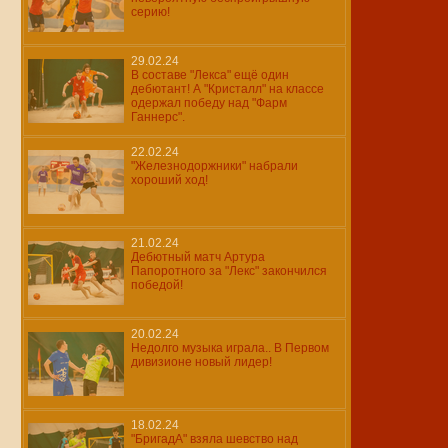
серию!
29.02.24
В составе "Лекса" ещё один
дебютант! А "Кристалл" на классе
одержал победу над "Фарм
Ганнерс".
22.02.24
"Железнодоржники" набрали
хороший ход!
21.02.24
Дебютный матч Артура
Папоротного за "Лекс" закончился
победой!
20.02.24
Недолго музыка играла.. В Первом
дивизионе новый лидер!
18.02.24
"БригадА" взяла шевство над