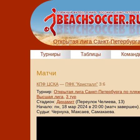
Открытая лига Санкт-Петербург
Турниры
Таблицы
Команд
Матчи
КПФ ЦСКА
—
ПФК "Кристалл"
3:6
Турнир:
Открытая лига Санкт-Петербурга по пля
Высшая лига
,
3 тур
Стадион:
Динамит
(Переулок Челиева, 13)
Начало: пн, 18 мар 2024 в 20:00 (матч завершен).
Судьи: Чернуха, Максаев, Самакаева.