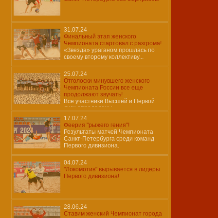
31.07.24
Финальный этап женского
Чемпионата стартовал с разгрома!
«Звезда» ураганом прошлась по
своему второму коллективу...
25.07.24
Отголоски минувшего женского
Чемпионата России все еще
продолжают звучать!
Все участники Высшей и Первой
лиги определены…
17.07.24
Феерия "рыжего гения"!
Результаты матчей Чемпионата
Санкт-Петербурга среди команд
Первого дивизиона.
04.07.24
"Локомотив" вырывается в лидеры
Первого дивизиона!
28.06.24
Ставим женский Чемпионат города