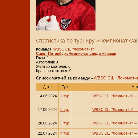
Статистика по турниру «
Чемпионат Сан
Команда:
WBSC СШ "Локомотив"
Санкт-Петербург. Чемпионат среди женщин
Голы: 1
Автоголов: 0
Желтых карточек: 0
Красных карточек: 0
Cписок матчей за команду «
WBSC СШ "Локомотив
Дата
Тур
Ма
14.06.2024
2 тур
WBSC СШ "Локомотив"
17.06.2024
5 тур
WBSC СШ "Локомотив"
28.06.2024
3 тур
WBSC СШ "Локомотив"
22.07.2024
4 тур
WBSC СШ "Локомотив"