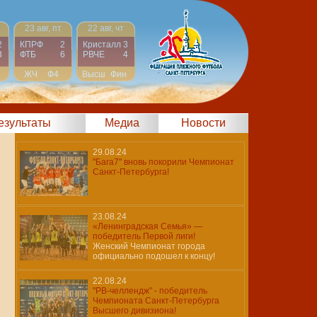
23 авг, пт
22 авг, чт
2
КПРФ
2
Кристалл
3
3
ФТБ
6
РВЧЕ
4
ЖЧ
Ф4
Высш
Фин
результаты
Медиа
Новости
29.08.24
"Бага7" вновь покорили Чемпионат
Санкт-Петербурга!
23.08.24
«Ленинградская Семья» —
победитель Первой лиги!
Женский Чемпионат города
официально подошел к концу!
22.08.24
"РВ-челлендж" - победитель
Чемпионата Санкт-Петербурга
Высшего дивизиона!