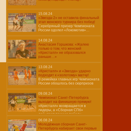
15.08.24
«Звезда-2» не оставила финальный
этап женского турнира без побед!
Серебряный призер Чемпионата
России одолел «Локомотив»…
14.08.24
Анастасия Горшкова: «Жалею
только о том, что женский
«Кристалл» не образовался
раньше…»
13.08.24
«Кристалл» и «Звезда» ударно
подходят к «золотому» матчу!
В ремейках главных игр Чемпионата
России обошлось без сюрпризов
09.08.24
Чемпионат Санкт-Петербурга
выходит на финишную прямую!
«Кристалл» возвращается в
лидеры, а «Сборная СПб»
добывает важную победу…
06.08.24
Молодёжная сборная Санкт-
Петербурга набирает свои первые