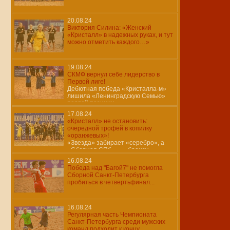
20.08.24
Виктория Силина: «Женский
«Кристалл» в надежных руках, и тут
можно отметить каждого…»
19.08.24
СКМФ вернул себе лидерство в
Первой лиге!
Дебютная победа «Кристалла-м»
лишила «Ленинградскую Семью»
первой позиции…
17.08.24
«Кристалл» не остановить:
очередной трофей в копилку
«оранжевых»!
«Звезда» забирает «серебро», а
«Сборная СПб» — «бронзу»
16.08.24
Победа над "Багой7" не помогла
Сборной Санкт-Петербурга
пробиться в четвертьфинал...
16.08.24
Регулярная часть Чемпионата
Санкт-Петербурга среди мужских
команд подходит к концу..