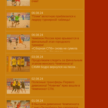
очки!
06.08.24
"Пляж" вплотную приблизился к
лидеру турнирной таблицы!
06.08.24
Чемпион России ярко врывается в
финальный этап городского
турнира!
«Сборная СПб» снова не сумела
остановить «Кристалл»…
03.08.24
Продолжаем следить за финальным
этапом женского Чемпионата!
СКМФ бодро вернулся на песок…
02.08.24
Полезные трансферы Первого
дивизиона! "Новички" ярко вошли в
Чемпионат СПб.
01.08.24
В Высшем дивизионе Чемпионата
Санкт-Петербурга без сюрпризов.