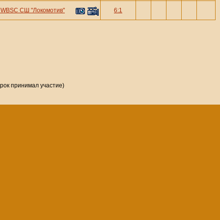
—
WBSC СШ "Локомотив"
6:1
грок принимал участие)