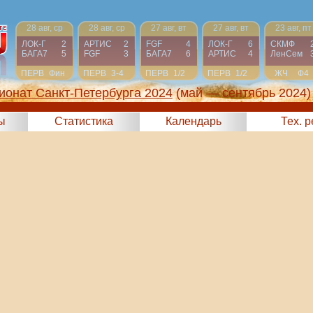
28 авг, ср
28 авг, ср
27 авг, вт
27 авг, вт
23 авг, пт
ЛОК-Г
2
АРТИС
2
FGF
4
ЛОК-Г
6
СКМФ
БАГА7
5
FGF
3
БАГА7
6
АРТИС
4
ЛенСем
ПЕРВ
Фин
ПЕРВ
3-4
ПЕРВ
1/2
ПЕРВ
1/2
ЖЧ
Ф4
ионат Санкт-Петербурга 2024
(май — сентябрь 2024)
ы
Статистика
Календарь
Тех. 