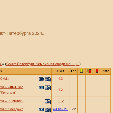
кт-Петербурга 2024
»
"
» (
Санкт-Петербург. Чемпионат среди женщин
)
тч
Счёт
Гол
Авто
—
СКМФ
4:3
WFC СШОР №2
—
4:2
"Кристалл"
—
WFC "Кристалл"
3:12
—
WFC "Звезда-2"
4:4 пен.2:0
29'