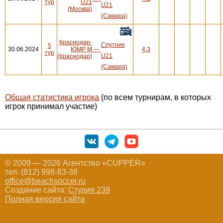
тур
U21
U21
(Москва)
(Самара)
Краснодар-
Спутник
5
30.06.2024
ЮМР М
—
4:3
тур
U21
(Краснодар)
(Самара)
Общая статистика игрока
(по всем турнирам, в которых
игрок принимал участие)
© 2009 — 2026 Агентство «CUPPER»
тел. (812) 998-83-38
office@beachsoccer.ru
Создание сайта:
Студия 239
Полная версия сайта