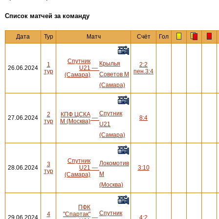
Cписок матчей за команду
Дата
Тур
Матч
Счёт
Гол
Спутник
Крылья
1
2:2
26.06.2024
U21
—
тур
пен.3:4
Советов М
(Самара)
(Самара)
Спутник
2
КПФ ЦСКА
27.06.2024
—
8:4
тур
М (Москва)
U21
(Самара)
Спутник
Локомотив
3
28.06.2024
U21
—
3:10
тур
М
(Самара)
(Москва)
ПФК
Спутник
4
"Спартак"
29.06.2024
—
4:2