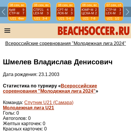
08 сен, вс
08 сен, вс
08 сен, вс
08 сен, вс
07 сен, сб
КрМ
9
СПР21
4
СРТ-М
3
ЮМР-М
2
СТР-М
3
СТР-М
7
LEX-М
3
ЛОК-М
3
ЦСКА-М
2
LEX-М
2
U21
Фин
U21
3-4
U21
5-6
U21
7-8
U21
1/2
Всероссийские соревнования "Молодежная лига 2024"
Шмелев Владислав Денисович
Дата рождения: 23.1.2003
Статистика по турниру «
Всероссийские
соревнования "Молодежная лига 2024"
»
Команда:
Спутник U21 (Самара)
Молодежная лига U21
Голы: 0
Автоголов: 0
Желтых карточек: 0
Красных карточек: 0