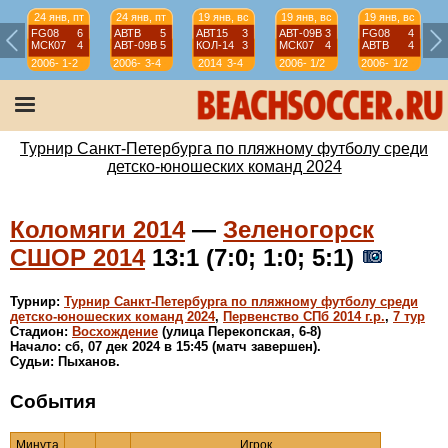
24 янв, пт
24 янв, пт
19 янв, вс
19 янв, вс
19 янв, вс
FG08
6
АВТВ
5
АВТ15
3
АВТ-09B
3
FG08
4
МСК07
4
АВТ-09B
5
КОЛ-14
3
МСК07
4
АВТВ
4
2006-
1-2
2006-
3-4
2014
3-4
2006-
1/2
2006-
1/2
07
07
07
07
Турнир Санкт-Петербурга по пляжному футболу среди
детско-юношеских команд 2024
Коломяги 2014
—
Зеленогорск
СШОР 2014
13:1 (7:0; 1:0; 5:1)
Турнир:
Турнир Санкт-Петербурга по пляжному футболу среди
детско-юношеских команд 2024
,
Первенство СПб 2014 г.р.
,
7 тур
Стадион:
Восхождение
(улица Перекопская, 6-8)
Начало: сб, 07 дек 2024 в 15:45 (матч завершен).
Судьи: Пыханов.
События
Минута
Игрок