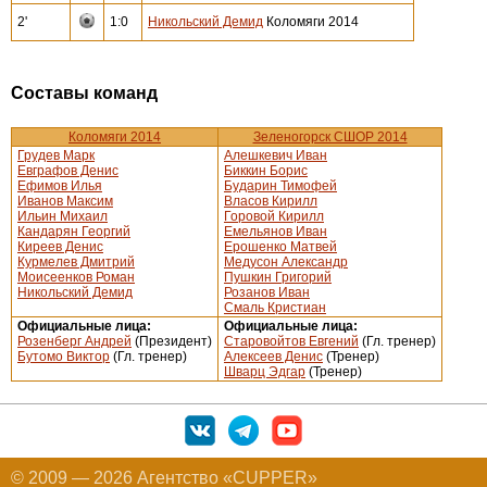
2'
1:0
Никольский Демид
Коломяги 2014
Составы команд
Коломяги 2014
Зеленогорск СШОР 2014
Грудев Марк
Алешкевич Иван
Евграфов Денис
Биккин Борис
Ефимов Илья
Бударин Тимофей
Иванов Максим
Власов Кирилл
Ильин Михаил
Горовой Кирилл
Кандарян Георгий
Емельянов Иван
Киреев Денис
Ерошенко Матвей
Курмелев Дмитрий
Медусон Александр
Моисеенков Роман
Пушкин Григорий
Никольский Демид
Розанов Иван
Смаль Кристиан
Официальные лица:
Официальные лица:
Розенберг Андрей
(Президент)
Старовойтов Евгений
(Гл. тренер)
Бутомо Виктор
(Гл. тренер)
Алексеев Денис
(Тренер)
Шварц Эдгар
(Тренер)
© 2009 — 2026 Агентство «CUPPER»