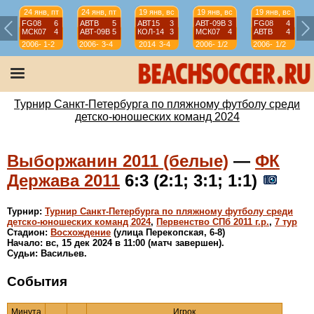
24 янв, пт
24 янв, пт
19 янв, вс
19 янв, вс
19 янв, вс
FG08
6
АВТВ
5
АВТ15
3
АВТ-09B
3
FG08
4
МСК07
4
АВТ-09B
5
КОЛ-14
3
МСК07
4
АВТВ
4
2006-
1-2
2006-
3-4
2014
3-4
2006-
1/2
2006-
1/2
07
07
07
07
Турнир Санкт-Петербурга по пляжному футболу среди
детско-юношеских команд 2024
Выборжанин 2011 (белые)
—
ФК
Держава 2011
6:3 (2:1; 3:1; 1:1)
Турнир:
Турнир Санкт-Петербурга по пляжному футболу среди
детско-юношеских команд 2024
,
Первенство СПб 2011 г.р.
,
7 тур
Стадион:
Восхождение
(улица Перекопская, 6-8)
Начало: вс, 15 дек 2024 в 11:00 (матч завершен).
Судьи: Васильев.
События
Минута
Игрок