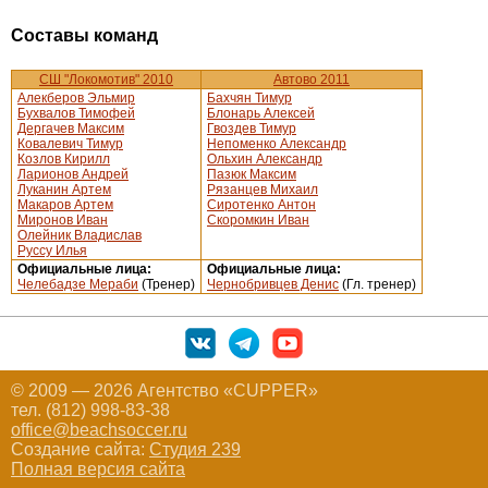
Составы команд
СШ "Локомотив" 2010
Автово 2011
Алекберов Эльмир
Бахчян Тимур
Бухвалов Тимофей
Блонарь Алексей
Дергачев Максим
Гвоздев Тимур
Ковалевич Тимур
Непоменко Александр
Козлов Кирилл
Ольхин Александр
Ларионов Андрей
Пазюк Максим
Луканин Артем
Рязанцев Михаил
Макаров Артем
Сиротенко Антон
Миронов Иван
Скоромкин Иван
Олейник Владислав
Руссу Илья
Официальные лица:
Официальные лица:
Челебадзе Мераби
(Тренер)
Чернобривцев Денис
(Гл. тренер)
© 2009 — 2026 Агентство «CUPPER»
тел. (812) 998-83-38
office@beachsoccer.ru
Создание сайта:
Студия 239
Полная версия сайта