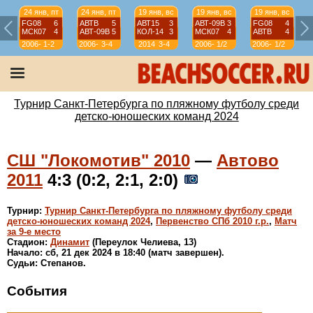
24 янв, пт
24 янв, пт
19 янв, вс
19 янв, вс
19 янв, вс
FG08
6
АВТВ
5
АВТ15
3
АВТ-09B
3
FG08
4
МСК07
4
АВТ-09B
5
КОЛ-14
3
МСК07
4
АВТВ
4
2006-
1-2
2006-
3-4
2014
3-4
2006-
1/2
2006-
1/2
07
07
07
07
Турнир Санкт-Петербурга по пляжному футболу среди
детско-юношеских команд 2024
СШ "Локомотив" 2010
—
Автово
2011
4:3 (0:2, 2:1, 2:0)
Турнир:
Турнир Санкт-Петербурга по пляжному футболу среди
детско-юношеских команд 2024
,
Первенство СПб 2010 г.р.
,
Матч
за 9-е место
Стадион:
Динамит
(Переулок Челиева, 13)
Начало: сб, 21 дек 2024 в 18:40 (матч завершен).
Судьи: Степанов.
События