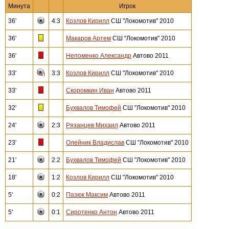
Минута
Игрок
36'
4:3
Козлов Кирилл
СШ "Локомотив" 2010
36'
Макаров Артем
СШ "Локомотив" 2010
36'
Непоменко Александр
Автово 2011
33'
3:3
Козлов Кирилл
СШ "Локомотив" 2010
33'
Скоромкин Иван
Автово 2011
32'
Бухвалов Тимофей
СШ "Локомотив" 2010
24'
2:3
Рязанцев Михаил
Автово 2011
23'
Олейник Владислав
СШ "Локомотив" 2010
21'
2:2
Бухвалов Тимофей
СШ "Локомотив" 2010
18'
1:2
Козлов Кирилл
СШ "Локомотив" 2010
5'
0:2
Пазюк Максим
Автово 2011
5'
0:1
Сиротенко Антон
Автово 2011