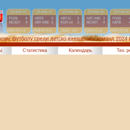
24 янв, пт
24 янв, пт
19 янв, вс
19 янв, вс
19 янв, вс
FG08
6
АВТВ
5
АВТ15
3
АВТ-09B
3
FG08
МСК07
4
АВТ-09B
5
КОЛ-14
3
МСК07
4
АВТВ
2006-07
1-2
2006-07
3-4
2014
3-4
2006-07
1/2
2006-07
1/2
ному футболу среди детско-юношеских команд 2024
ы
Статистика
Календарь
Тех. 