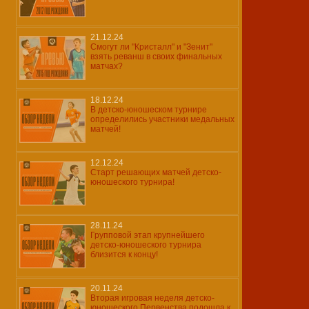
21.12.24
Смогут ли "Кристалл" и "Зенит"
взять реванш в своих финальных
матчах?
18.12.24
В детско-юношеском турнире
определились участники медальных
матчей!
12.12.24
Старт решающих матчей детско-
юношеского турнира!
28.11.24
Групповой этап крупнейшего
детско-юношеского турнира
близится к концу!
20.11.24
Вторая игровая неделя детско-
юношеского Первенства подошла к