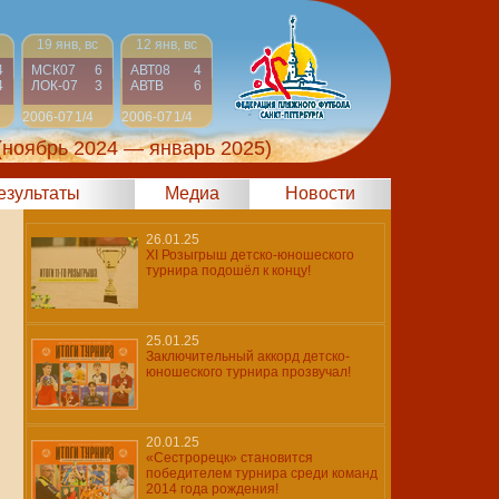
19 янв, вс
12 янв, вс
4
МСК07
6
АВТ08
4
4
ЛОК-07
3
АВТВ
6
2006-07
1/4
2006-07
1/4
(ноябрь 2024 — январь 2025)
результаты
Медиа
Новости
26.01.25
XI Розыгрыш детско-юношеского
турнира подошёл к концу!
25.01.25
Заключительный аккорд детско-
юношеского турнира прозвучал!
20.01.25
«Сестрорецк» становится
победителем турнира среди команд
2014 года рождения!