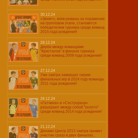
30.12.24
«Зенит», взяв реванш за поражение
на групповом этапе, становится
победителем турнира среди команд
2015 года рождения!
28.12.24
Дерби между командами
"Кристалла" в финале турнира
среди команд 2009 года рождения!
27.12.24
Уже завтра завершат серию
финальных игр в 2024 году команды
2011 года рождения!
26.12.24
«Гатчина» и «Сестрорецк»
разыграют между собой "золото"
среди команд 2014 года рождения!
21.12.24
Динамо Центр 2013 завтра примет
участие сразу в двух финалах...