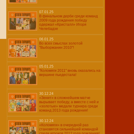
07.01.25
В финальном дерби среди команд
2009 года рождения победу
одержал «Кристалл» Игоря
Челебадзе
06.01.25
Во всех смыслах золотой
"Выборжанин 2010"!
05.01.25
"Коломяги 2011" вновь оказались на
вершине пьедестала!
30.12.24
«Зенит» в сложнейшем матче
вырывает победу, а вместе с ней и
«золотые» медали турнира среди
команд 2013 года рождения!
30.12.24
«Коломяги» в очередной раз
становятся сильнейшей командой
среди игроков 2012 года рождения!