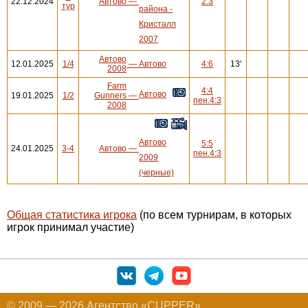
22.12.2024
Автово
—
2:3
тур
района -
Кристалл
2007
Автово
12.01.2025
1/4
—
Автово
4:6
13'
2008
Farm
4:4
Автово
19.01.2025
1/2
Gunners
—
пен.4:3
2008
Автово
5:5
24.01.2025
3-4
Автово
—
пен.4:3
2009
(черные)
Общая статистика игрока
(по всем турнирам, в которых
игрок принимал участие)
© 2009 — 2026 Агентство «CUPPER»