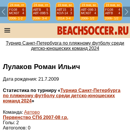
24 янв, пт
24 янв, пт
19 янв, вс
19 янв, вс
19 янв, вс
FG08
6
АВТВ
5
АВТ15
3
АВТ-09B
3
FG08
4
МСК07
4
АВТ-09B
5
КОЛ-14
3
МСК07
4
АВТВ
4
2006-
1-2
2006-
3-4
2014
3-4
2006-
1/2
2006-
1/2
07
07
07
07
Турнир Санкт-Петербурга по пляжному футболу среди
детско-юношеских команд 2024
Лулаков Роман Ильич
Дата рождения: 21.7.2009
Статистика по турниру «
Турнир Санкт-Петербурга
по пляжному футболу среди детско-юношеских
команд 2024
»
Команда:
Автово
Первенство СПб 2007-08 г.р.
Голы: 2
Автоголов: 0