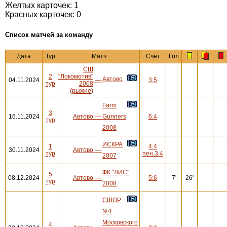
Желтых карточек: 1
Красных карточек: 0
Cписок матчей за команду
Дата
Тур
Матч
Счёт
Гол
СШ
2
"Локомотив"
Автово
04.11.2024
—
3:5
тур
2008
(рыжие)
Farm
3
16.11.2024
Автово
—
Gunners
6:4
тур
2008
ИСКРА
1
4:4
30.11.2024
Автово
—
тур
пен.3:4
2007
ФК "ЛИС"
5
08.12.2024
Автово
—
5:6
7'
26'
тур
2008
СШОР
№1
Московского
4