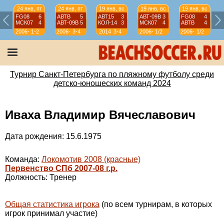
24 янв, пт
24 янв, пт
19 янв, вс
19 янв, вс
19 янв, вс
FG08
6
АВТВ
5
АВТ15
3
АВТ-09B
3
FG08
4
МСК07
4
АВТ-09B
5
КОЛ-14
3
МСК07
4
АВТВ
4
2006-
1-2
2006-
3-4
2014
3-4
2006-
1/2
2006-
1/2
07
07
07
07
Турнир Санкт-Петербурга по пляжному футболу среди
детско-юношеских команд 2024
Иваха Владимир Вячеславович
Дата рождения: 15.6.1975
Команда:
Локомотив 2008 (красные)
Первенство СПб 2007-08 г.р.
Должность: Тренер
Общая статистика игрока
(по всем турнирам, в которых
игрок принимал участие)