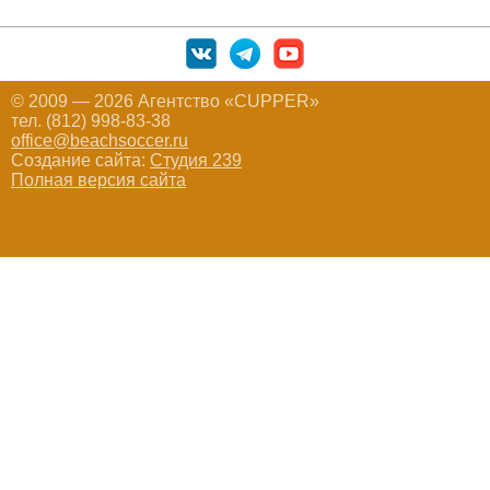
© 2009 — 2026 Агентство «CUPPER»
тел. (812) 998-83-38
office@beachsoccer.ru
Создание сайта:
Студия 239
Полная версия сайта