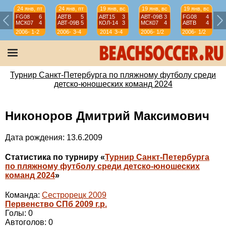
24 янв, пт
24 янв, пт
19 янв, вс
19 янв, вс
19 янв, вс
FG08
6
АВТВ
5
АВТ15
3
АВТ-09B
3
FG08
4
МСК07
4
АВТ-09B
5
КОЛ-14
3
МСК07
4
АВТВ
4
2006-
1-2
2006-
3-4
2014
3-4
2006-
1/2
2006-
1/2
07
07
07
07
Турнир Санкт-Петербурга по пляжному футболу среди
детско-юношеских команд 2024
Никоноров Дмитрий Максимович
Дата рождения: 13.6.2009
Статистика по турниру «
Турнир Санкт-Петербурга
по пляжному футболу среди детско-юношеских
команд 2024
»
Команда:
Сестрорецк 2009
Первенство СПб 2009 г.р.
Голы: 0
Автоголов: 0