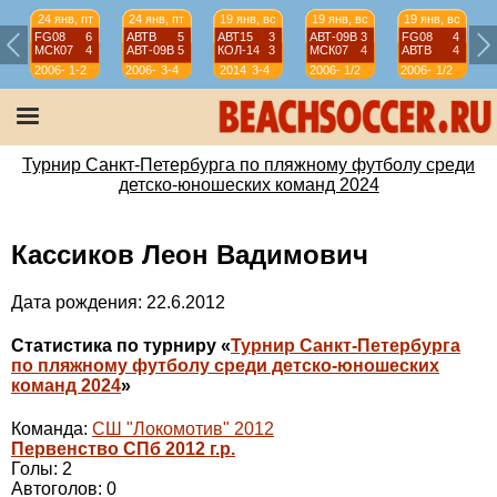
24 янв, пт
24 янв, пт
19 янв, вс
19 янв, вс
19 янв, вс
FG08
6
АВТВ
5
АВТ15
3
АВТ-09B
3
FG08
4
МСК07
4
АВТ-09B
5
КОЛ-14
3
МСК07
4
АВТВ
4
2006-
1-2
2006-
3-4
2014
3-4
2006-
1/2
2006-
1/2
07
07
07
07
Турнир Санкт-Петербурга по пляжному футболу среди
детско-юношеских команд 2024
Кассиков Леон Вадимович
Дата рождения: 22.6.2012
Статистика по турниру «
Турнир Санкт-Петербурга
по пляжному футболу среди детско-юношеских
команд 2024
»
Команда:
СШ "Локомотив" 2012
Первенство СПб 2012 г.р.
Голы: 2
Автоголов: 0