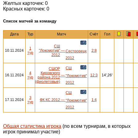
Желтых карточек: 0
Красных карточек: 0
Cписок матчей за команду
Дата
Тур
Матч
Счёт
Гол
СШ
1
10.11.2024
"Локомотив"
—
2:8
Сестрорецк
тур
2012
2012
СШ
СШОР
4
Кировского
16.11.2024
—
12:3
14',26'
"Локомотив"
тур
района 2012
(фиолетовые)
2012
СШ
3
17.11.2024
ФК КС 2012
—
1:4
"Локомотив"
тур
2012
Общая статистика игрока
(по всем турнирам, в которых
игрок принимал участие)