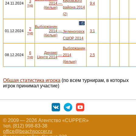
Кировского
3
24.11.2024
2014
—
9:4
тур
района 2014
(белые)
(2)
Выборжанин
2
01.12.2024
2014
—
3:1
Зеленогорск
тур
(белые)
СШОР 2014
Выборжанин
6
Динамо
08.12.2024
—
2014
2:5
тур
Центр 2014
(белые)
Общая статистика игрока
(по всем турнирам, в которых
игрок принимал участие)
© 2009 — 2026 Агентство «CUPPER»
тел. (812) 998-83-38
office@beachsoccer.ru