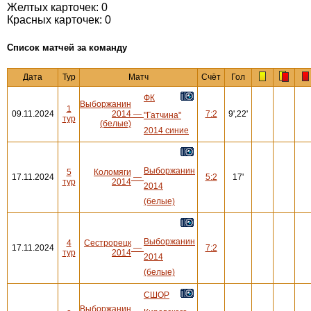
Желтых карточек: 0
Красных карточек: 0
Cписок матчей за команду
Дата
Тур
Матч
Счёт
Гол
ФК
Выборжанин
1
09.11.2024
2014
—
7:2
9',22'
"Гатчина"
тур
(белые)
2014 синие
Выборжанин
5
Коломяги
17.11.2024
—
5:2
17'
тур
2014
2014
(белые)
Выборжанин
4
Сестрорецк
17.11.2024
—
7:2
тур
2014
2014
(белые)
СШОР
Выборжанин