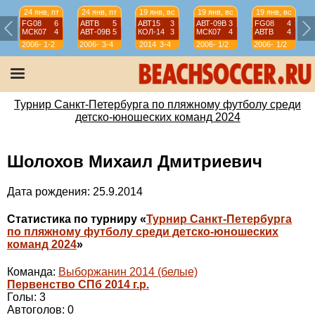
24 янв, пт
24 янв, пт
19 янв, вс
19 янв, вс
19 янв, вс
FG08
6
АВТВ
5
АВТ15
3
АВТ-09B
3
FG08
4
МСК07
4
АВТ-09B
5
КОЛ-14
3
МСК07
4
АВТВ
4
2006-
1-2
2006-
3-4
2014
3-4
2006-
1/2
2006-
1/2
07
07
07
07
Турнир Санкт-Петербурга по пляжному футболу среди
детско-юношеских команд 2024
Шолохов Михаил Дмитриевич
Дата рождения: 25.9.2014
Статистика по турниру «
Турнир Санкт-Петербурга
по пляжному футболу среди детско-юношеских
команд 2024
»
Команда:
Выборжанин 2014 (белые)
Первенство СПб 2014 г.р.
Голы: 3
Автоголов: 0